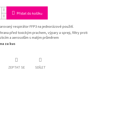
Přidat do košíku
arovaný respirátor FFP3 na jednorázové použití.
hrana před toxickým prachem, výpary a spreji, filtry proti
sticím a aerosolům s malým průměrem
na za kus
ZEPTAT SE
SDÍLET