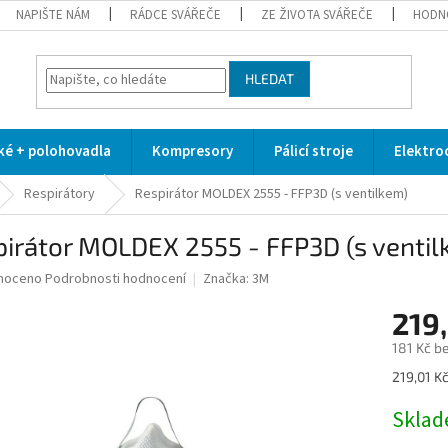
NAPIŠTE NÁM
RÁDCE SVÁŘEČE
ZE ŽIVOTA SVÁŘEČE
HODN
HLEDAT
cké + polohovadla
Kompresory
Pálicí stroje
Elektro
Respirátory
Respirátor MOLDEX 2555 - FFP3D (s ventilkem)
irátor MOLDEX 2555 - FFP3D (s ventil
né
noceno
Podrobnosti hodnocení
Značka:
3M
ní
219,
u
181 Kč b
Měrná
219,01 Kč
cena:
ek.
Skla