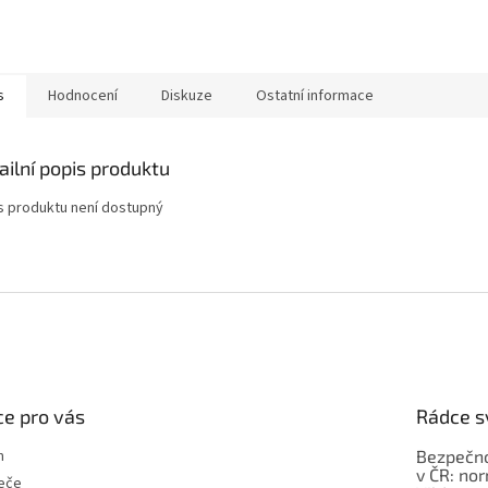
s
Hodnocení
Diskuze
Ostatní informace
ailní popis produktu
s produktu není dostupný
e pro vás
Rádce s
m
Bezpečno
v ČR: no
eče