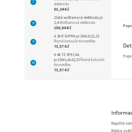
elektroda
53,24 Kč
Zlatá wolframová elektroda pr.
2,4
Wolframová elektroda
Popi
150,04 Kč
A 36 R SUPRA pr.150x2x22,23
Řezné kotouče Kronenflex
Det
73,57 Kč
A 46 TZ SPECIAL
Popi
pr.150x1,6x22,23
Řezné kotouče
Kronenflex
73,57 Kč
Z
á
p
a
t
Informac
í
Napište ná
Rádce svář