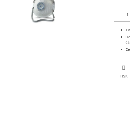
Tv
Oc
čá
Ce
TISK