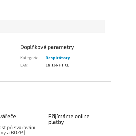
Doplňkové parametry
Kategorie
:
Respirátory
EAN
:
EN 166 FT CE
vářeče
Přijímáme online
platby
st při svařování
rmy a BOZP |