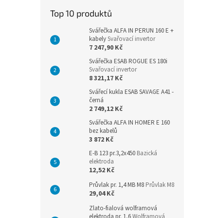
n
Top 10 produktů
e
l
Svářečka ALFA IN PERUN 160 E +
kabely
Svařovací invertor
7 247,90 Kč
Svářečka ESAB ROGUE ES 180i
Svařovací invertor
8 321,17 Kč
Svářecí kukla ESAB SAVAGE A41 -
černá
2 749,12 Kč
Svářečka ALFA IN HOMER E 160
bez kabelů
3 872 Kč
E-B 123 pr.3,2x450
Bazická
elektroda
12,52 Kč
Průvlak pr. 1,4 MB M8
Průvlak M8
29,04 Kč
Zlato-fialová wolframová
elektroda pr. 1,6
Wolframová