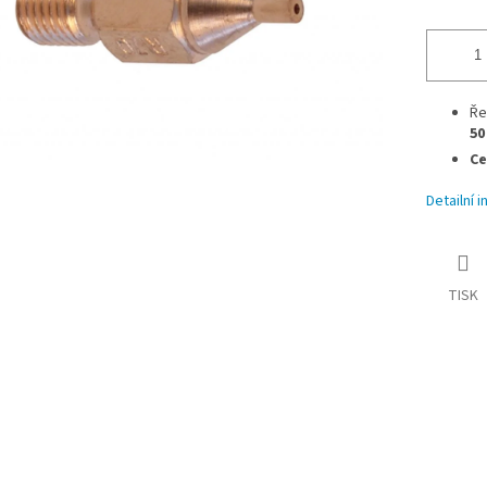
Ře
50
Ce
Detailní 
TISK