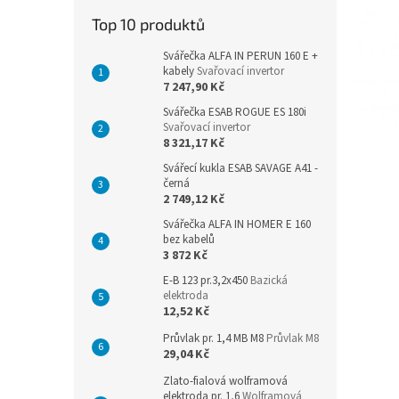
n
Top 10 produktů
e
l
Svářečka ALFA IN PERUN 160 E +
kabely
Svařovací invertor
7 247,90 Kč
Svářečka ESAB ROGUE ES 180i
Svařovací invertor
8 321,17 Kč
Svářecí kukla ESAB SAVAGE A41 -
černá
2 749,12 Kč
Svářečka ALFA IN HOMER E 160
bez kabelů
3 872 Kč
E-B 123 pr.3,2x450
Bazická
elektroda
12,52 Kč
Průvlak pr. 1,4 MB M8
Průvlak M8
29,04 Kč
Zlato-fialová wolframová
elektroda pr. 1,6
Wolframová