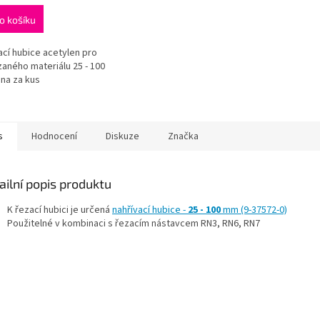
o košíku
ací hubice acetylen pro
ezaného materiálu 25 - 100
na za kus
s
Hodnocení
Diskuze
Značka
ailní popis produktu
K řezací hubici je určená
nahřívací hubice -
25 - 100
mm (9-37572-0)
Použitelné v kombinaci s řezacím nástavcem RN3, RN6, RN7