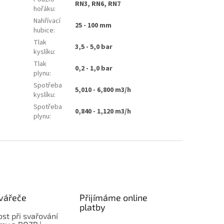
RN3, RN6, RN7
hořáku
:
Nahřívací
25 - 100 mm
hubice
:
Tlak
3,5 - 5,0 bar
kyslíku
:
Tlak
0,2 - 1,0 bar
plynu
:
Spotřeba
5,010 - 6,800 m3/h
kyslíku
:
Spotřeba
0,840 - 1,120 m3/h
plynu
:
vářeče
Přijímáme online
platby
st při svařování