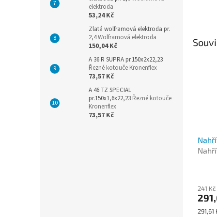
elektroda
53,24 Kč
Zlatá wolframová elektroda pr.
2,4
Wolframová elektroda
Souvi
150,04 Kč
A 36 R SUPRA pr.150x2x22,23
Řezné kotouče Kronenflex
73,57 Kč
A 46 TZ SPECIAL
pr.150x1,6x22,23
Řezné kotouče
Kronenflex
73,57 Kč
Nahří
Nahří
241 Kč
291,
Měrná
291,61 