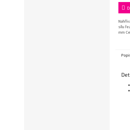
cena:
D
Nahřív
sílu ř
mm Ce
Popi
Det