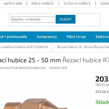
NAPIŠTE NÁM
RÁDCE SVÁŘEČE
ZE ŽIVOTA SVÁŘEČE
HODN
HLEDAT
cké + polohovadla
Kompresory
Pálicí stroje
Elektro
 a nahřívací hubice ACETYLEN R70
Řezací hubice 25 - 50 mm
Řezací hu
ací hubice 25 - 50 mm
Řezací hubice R
né
noceno
Podrobnosti hodnocení
Značka:
GCE
ní
203
u
168 Kč b
Měrná
203,28 Kč
cena:
ek.
Skla