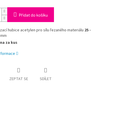
Přidat do košíku
zací hubice acetylen pro sílu řezaného materiálu
25 -
mm
na za kus
informace
ZEPTAT SE
SDÍLET