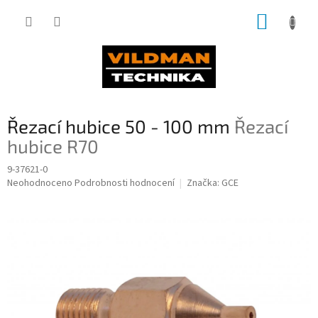
Přejít
NÁKUP
na
obsah
KOŠÍK
Řezací hubice 50 - 100 mm
Řezací
hubice R70
9-37621-0
Průměrné
Neohodnoceno
Podrobnosti hodnocení
Značka:
GCE
hodnocení
produktu
je
0,0
z
5
hvězdiček.