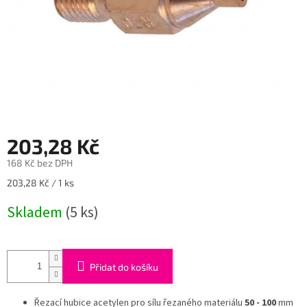
203,28 Kč
168 Kč bez DPH
Měrná
203,28 Kč / 1 ks
cena:
Skladem
(5 ks)
Přidat do košíku
Řezací hubice acetylen pro sílu řezaného materiálu
50 - 100
mm