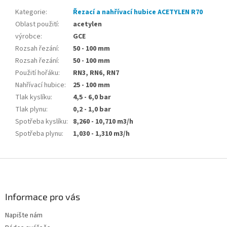
Kategorie
:
Řezací a nahřívací hubice ACETYLEN R70
Oblast použití
:
acetylen
výrobce
:
GCE
Rozsah řezání
:
50 - 100 mm
Rozsah řezání
:
50 - 100 mm
Použití hořáku
:
RN3, RN6, RN7
Nahřívací hubice
:
25 - 100 mm
Tlak kyslíku
:
4,5 - 6,0 bar
Tlak plynu
:
0,2 - 1,0 bar
Spotřeba kyslíku
:
8,260 - 10,710 m3/h
Spotřeba plynu
:
1,030 - 1,310 m3/h
Z
á
p
a
Informace pro vás
t
Napište nám
í