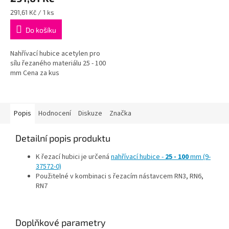
Měrná
291,61 Kč / 1 ks
cena:
Do košíku
Nahřívací hubice acetylen pro
sílu řezaného materiálu 25 - 100
mm Cena za kus
Popis
Hodnocení
Diskuze
Značka
Detailní popis produktu
K řezací hubici je určená
nahřívací hubice -
25 - 100
mm (9-
37572-0)
Použitelné v kombinaci s řezacím nástavcem RN3, RN6,
RN7
Doplňkové parametry