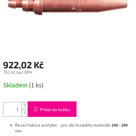
922,02 Kč
762 Kč bez DPH
Měrná
Skladem
(1 ks)
cena:
Přidat do košíku
Řezací hubice acetylen - pro sílu řezaného materiálu
100
- 200
mm