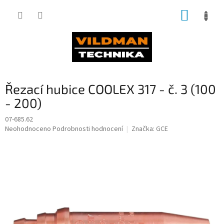
Přejít
NÁKUP
na
obsah
KOŠÍK
Řezací hubice COOLEX 317 - č. 3 (100
- 200)
07-685.62
Průměrné
Neohodnoceno
Podrobnosti hodnocení
Značka:
GCE
hodnocení
produktu
je
0,0
z
5
hvězdiček.