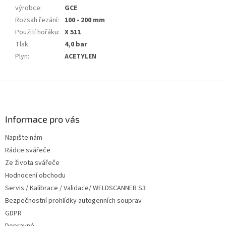
výrobce
:
GCE
Rozsah řezání
:
100 - 200 mm
Použití hořáku
:
X 511
Tlak
:
4,0 bar
Plyn
:
ACETYLEN
Z
á
p
a
Informace pro vás
t
Napište nám
í
Rádce svářeče
Ze života svářeče
Hodnocení obchodu
Servis / Kalibrace / Validace/ WELDSCANNER S3
Bezpečnostní prohlídky autogenních souprav
GDPR
Dopravné