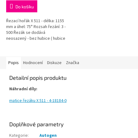
Do košíku
Řezací hořák X 511 - délka: 1155
mm a úhel: 75° Rozsah řezání: 3 -
500 Řezák se dodává
neosazený - bez hubice ( hubice
se dají zakoupit)
Popis
Hodnocení
Diskuze
Značka
Detailní popis produktu
Náhradní díly:
matice řezáku X 511 -
4-18184-0
Doplňkové parametry
Kategorie
:
Autogen