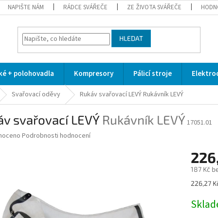
NAPIŠTE NÁM
RÁDCE SVÁŘEČE
ZE ŽIVOTA SVÁŘEČE
HODN
HLEDAT
cké + polohovadla
Kompresory
Pálicí stroje
Elektro
Svařovací oděvy
Rukáv svařovací LEVÝ
Rukávník LEVÝ
áv svařovací LEVÝ
Rukávník LEVÝ
17051.01
né
noceno
Podrobnosti hodnocení
ní
226
u
187 Kč b
Měrná
226,27 Kč
cena:
ek.
Skla