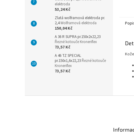
elektroda
53,24 Kč
Zlatá wolframová elektroda pr.
2,4
Wolframová elektroda
Popi
150,04 Kč
A 36 R SUPRA pr.150x2x22,23
Řezné kotouče Kronenflex
Det
73,57 Kč
Kože
A 46 TZ SPECIAL
pr.150x1,6x22,23
Řezné kotouče
Kronenflex
73,57 Kč
Z
á
p
a
t
Informac
í