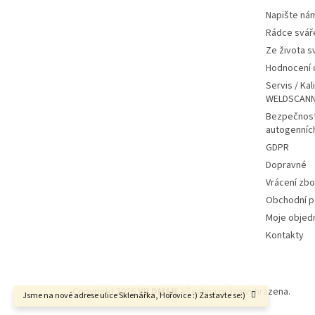
Napište ná
Rádce svář
Ze života s
Hodnocení
Servis / Kal
WELDSCANN
Bezpečnost
autogenníc
GDPR
Dopravné
Vrácení zbo
Obchodní 
Moje objed
Kontakty
Copyright 2026
VILDMAN
. Všechna práva vyhrazena.
Jsme na nové adrese ulice Sklenářka, Hořovice :) Zastavte se:)