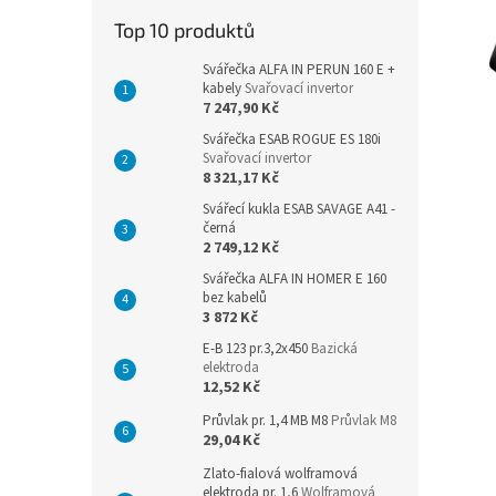
n
Top 10 produktů
e
l
Svářečka ALFA IN PERUN 160 E +
kabely
Svařovací invertor
7 247,90 Kč
Svářečka ESAB ROGUE ES 180i
Svařovací invertor
8 321,17 Kč
Svářecí kukla ESAB SAVAGE A41 -
černá
2 749,12 Kč
Svářečka ALFA IN HOMER E 160
bez kabelů
3 872 Kč
E-B 123 pr.3,2x450
Bazická
elektroda
12,52 Kč
Průvlak pr. 1,4 MB M8
Průvlak M8
29,04 Kč
Zlato-fialová wolframová
elektroda pr. 1,6
Wolframová