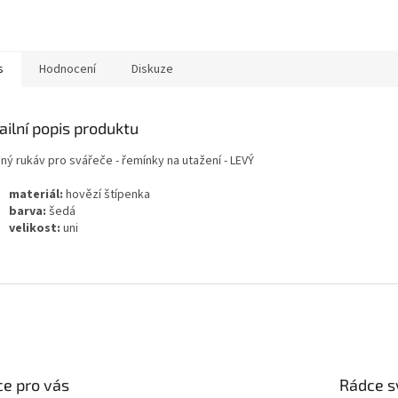
s
Hodnocení
Diskuze
ailní popis produktu
ný rukáv pro svářeče - řemínky na utažení - LEVÝ
materiál:
hovězí štípenka
barva:
šedá
velikost:
uni
e pro vás
Rádce s