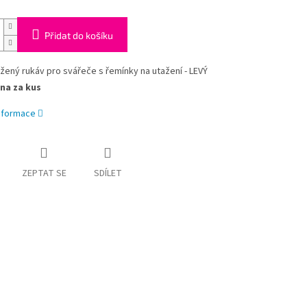
Přidat do košíku
žený rukáv pro svářeče s řemínky na utažení - LEVÝ
na za kus
informace
ZEPTAT SE
SDÍLET