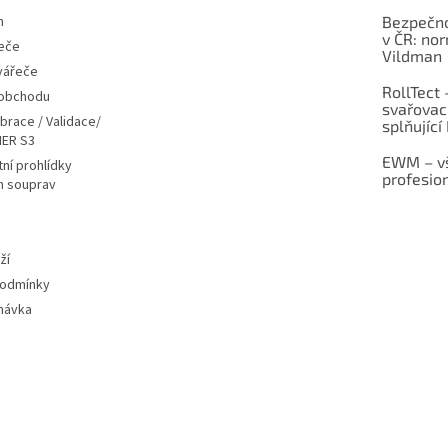
m
Bezpečno
v ČR: no
eče
Vildman
vářeče
RollTect 
 obchodu
svařovac
ibrace / Validace/
splňující
ER S3
EWM – vš
ní prohlídky
profesio
h souprav
ží
podmínky
návka