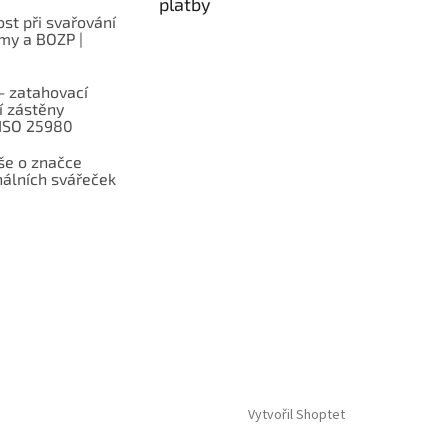
platby
st při svařování
rmy a BOZP |
– zatahovací
í zástěny
 ISO 25980
e o značce
nálních svářeček
Vytvořil Shoptet