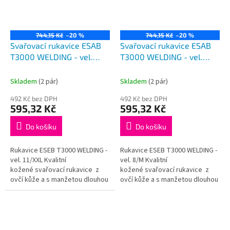
744,15 Kč
–20 %
744,15 Kč
–20 %
Svařovací rukavice ESAB
Svařovací rukavice ESAB
T3000 WELDING - vel.
T3000 WELDING - vel.
11/XXL
8/M
Skladem
(2 pár)
Skladem
(2 pár)
492 Kč bez DPH
492 Kč bez DPH
595,32 Kč
595,32 Kč
Do košíku
Do košíku
Rukavice ESEB T3000 WELDING -
Rukavice ESEB T3000 WELDING -
vel. 11/XXL Kvalitní
vel. 8/M Kvalitní
kožené svařovací rukavice z
kožené svařovací rukavice z
ovčí kůže a s manžetou dlouhou
ovčí kůže a s manžetou dlouhou
105 mm Cena za pár
105 mm Cena za pár