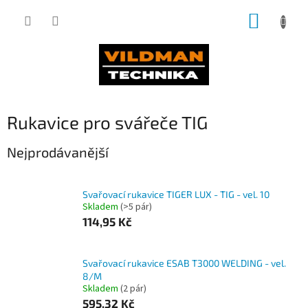
Přejít
NÁKUP
na
obsah
KOŠÍK
Rukavice pro svářeče TIG
Nejprodávanější
Svařovací rukavice TIGER LUX - TIG - vel. 10
Skladem
(>5 pár)
114,95 Kč
Svařovací rukavice ESAB T3000 WELDING - vel.
8/M
Skladem
(2 pár)
595,32 Kč