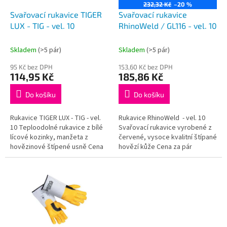
o
232,32 Kč
–20 %
d
Svařovací rukavice TIGER
Svařovací rukavice
u
LUX - TIG - vel. 10
RhinoWeld / GL116 - vel. 10
k
t
Skladem
(>5 pár)
Skladem
(>5 pár)
ů
95 Kč bez DPH
153,60 Kč bez DPH
114,95 Kč
185,86 Kč
Do košíku
Do košíku
Rukavice TIGER LUX - TIG - vel.
Rukavice RhinoWeld - vel. 10
10 Teploodolné rukavice z bílé
Svařovací rukavice vyrobené z
lícové kozinky, manžeta z
červené, vysoce kvalitní štípané
hovězinové štípené usně Cena
hovězí kůže Cena za pár
za pár