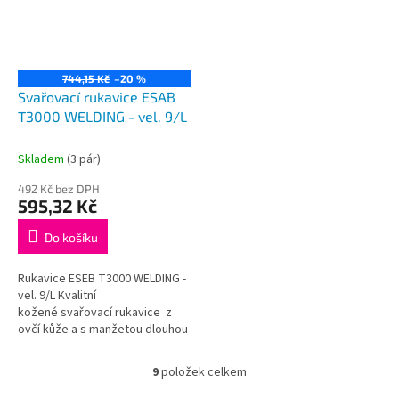
744,15 Kč
–20 %
Svařovací rukavice ESAB
T3000 WELDING - vel. 9/L
Skladem
(3 pár)
492 Kč bez DPH
595,32 Kč
Do košíku
Rukavice ESEB T3000 WELDING -
vel. 9/L Kvalitní
kožené svařovací rukavice z
ovčí kůže a s manžetou dlouhou
105 mm Cena za pár
9
položek celkem
O
v