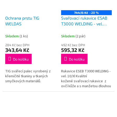
744,15 Kč
–20 %
Ochrana prstu TIG
Svařovací rukavice ESAB
WELDAS
T3000 WELDING - vel.
10/XL
Skladem
(1 ks)
Skladem
(2 pár)
284 Kč bez DPH
492 Kč bez DPH
343,64 Kč
595,32 Kč
Do košíku
Do košíku
TIG svářecí palec vyrobený z
Rukavice ESEB T3000 WELDING -
křemičité tkaniny a tkaných
vel. 10/Xl Kvalitní
smyčkových materiálů.
kožené svařovací rukavice z
ovčí kůže a s manžetou dlouhou
105 mm Cena za pár