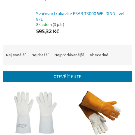
Svařovací rukavice ESAB T3000 WELDING - vel.
9/L
Skladem
(3 pár)
595,32 Kč
Ř
a
Nejlevnější
Nejdražší
Nejprodávanější
Abecedně
z
e
n
OTEVŘÍT FILTR
í
p
V
r
ý
o
p
d
i
u
s
k
p
t
r
ů