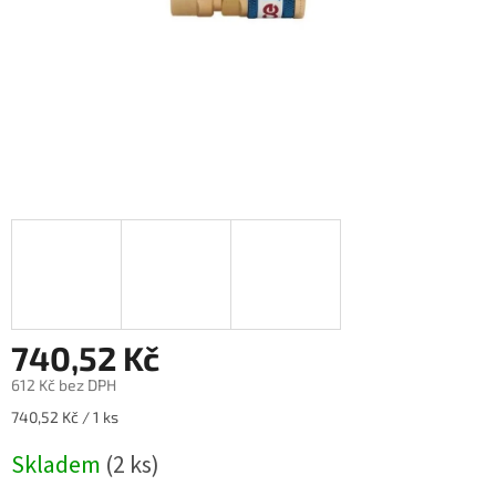
740,52 Kč
612 Kč bez DPH
Měrná
740,52 Kč / 1 ks
cena:
Skladem
(2 ks)