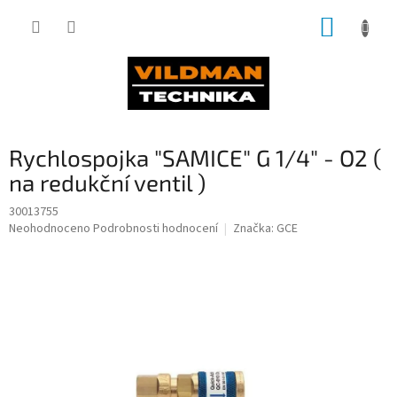
Přejít
NÁKUP
na
obsah
KOŠÍK
Rychlospojka "SAMICE" G 1/4" - O2 (
na redukční ventil )
30013755
Průměrné
Neohodnoceno
Podrobnosti hodnocení
Značka:
GCE
hodnocení
produktu
je
0,0
z
5
hvězdiček.