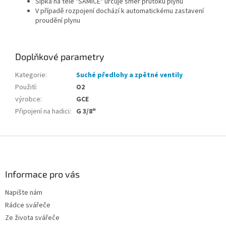
Šipka na těle "SAMICE" určuje směr průtoku plynu
V případě rozpojení dochází k automatickému zastavení
proudění plynu
Doplňkové parametry
Kategorie
:
Suché předlohy a zpětné ventily
Použití
:
O2
výrobce
:
GCE
Připojení na hadici
:
G 3/8"
Z
á
p
a
Informace pro vás
t
Napište nám
í
Rádce svářeče
Ze života svářeče