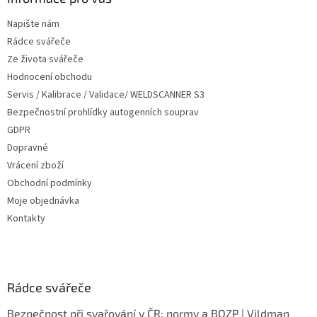
t
Napište nám
í
Rádce svářeče
Ze života svářeče
Hodnocení obchodu
Servis / Kalibrace / Validace/ WELDSCANNER S3
Bezpečnostní prohlídky autogenních souprav
GDPR
Dopravné
Vrácení zboží
Obchodní podmínky
Moje objednávka
Kontakty
Rádce svářeče
Bezpečnost při svařování v ČR: normy a BOZP | Vildman