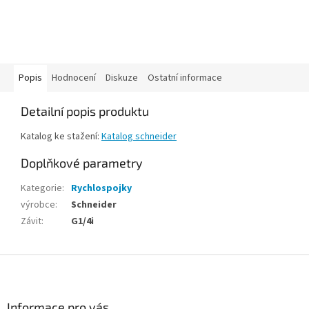
Popis
Hodnocení
Diskuze
Ostatní informace
Detailní popis produktu
Katalog ke stažení:
Katalog schneider
Doplňkové parametry
Kategorie
:
Rychlospojky
výrobce
:
Schneider
Závit
:
G1/4i
Z
á
p
a
Informace pro vás