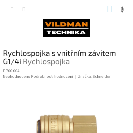
Přejít
NÁKUP
na
obsah
KOŠÍK
Rychlospojka s vnitřním závitem
G1/4i
Rychlospojka
E 700 004
Průměrné
Neohodnoceno
Podrobnosti hodnocení
Značka:
Schneider
hodnocení
produktu
je
0,0
z
5
hvězdiček.