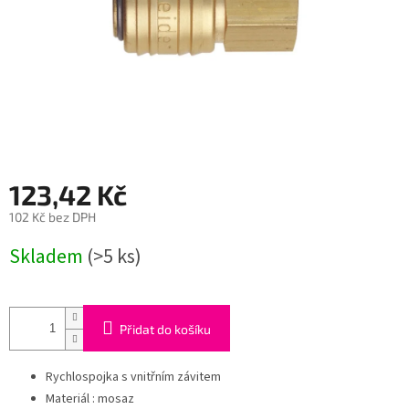
123,42 Kč
102 Kč bez DPH
Měrná
Skladem
(>5 ks)
cena:
Přidat do košíku
Rychlospojka s vnitřním závitem
Materiál : mosaz