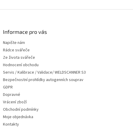
u
Z
á
p
a
Informace pro vás
t
Napište nám
í
Rádce svářeče
Ze života svářeče
Hodnocení obchodu
Servis / Kalibrace / Validace/ WELDSCANNER S3
Bezpečnostní prohlídky autogenních souprav
GDPR
Dopravné
Vrácení zboží
Obchodní podmínky
Moje objednávka
Kontakty