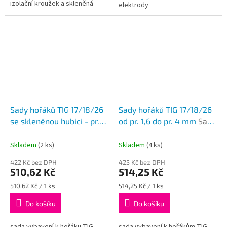
izolační kroužek a skleněná
elektrody
hubice
Sady hořáků TIG 17/18/26
Sady hořáků TIG 17/18/26
se skleněnou hubici - pr.
od pr. 1,6 do pr. 4 mm
Sady
2,4 mm
hořáků TIG 17/18/26
Skladem
(2 ks)
Skladem
(4 ks)
422 Kč bez DPH
425 Kč bez DPH
510,62 Kč
514,25 Kč
Měrná
Měrná
510,62 Kč / 1 ks
514,25 Kč / 1 ks
cena:
cena:
Do košíku
Do košíku
sada vybavení k hořáku TIG
sada vybavení k hořákům TIG