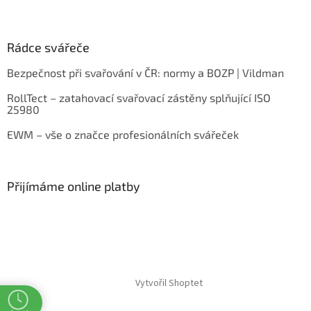
Rádce svářeče
Bezpečnost při svařování v ČR: normy a BOZP | Vildman
RollTect – zatahovací svařovací zástěny splňující ISO
25980
EWM – vše o značce profesionálních svářeček
Přijímáme online platby
Vytvořil Shoptet