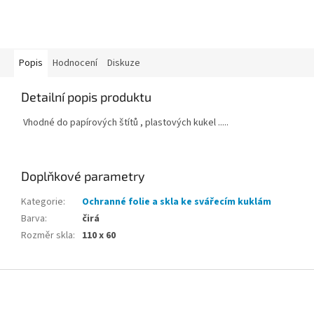
Popis
Hodnocení
Diskuze
Detailní popis produktu
Vhodné do papírových štítů , plastových kukel .....
Doplňkové parametry
Kategorie
:
Ochranné folie a skla ke svářecím kuklám
Barva
:
čirá
Rozměr skla
:
110 x 60
Z
á
p