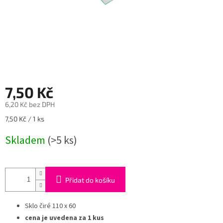
7,50 Kč
6,20 Kč bez DPH
Měrná
7,50 Kč / 1 ks
cena:
Skladem
(>5 ks)
Přidat do košíku
Sklo čiré 110 x 60
cena je uvedena za 1 kus