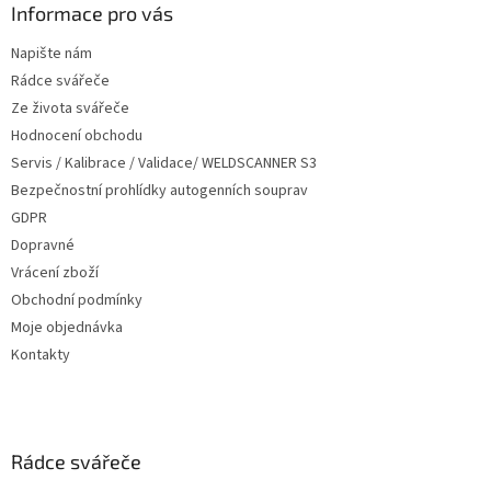
a
Informace pro vás
t
Napište nám
í
Rádce svářeče
Ze života svářeče
Hodnocení obchodu
Servis / Kalibrace / Validace/ WELDSCANNER S3
Bezpečnostní prohlídky autogenních souprav
GDPR
Dopravné
Vrácení zboží
Obchodní podmínky
Moje objednávka
Kontakty
Rádce svářeče