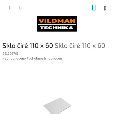
Přejít
NÁKUP
na
obsah
KOŠÍK
Sklo čiré 110 x 60
Sklo čiré 110 x 60
291102701
Průměrné
Neohodnoceno
Podrobnosti hodnocení
hodnocení
produktu
je
0,0
z
5
hvězdiček.