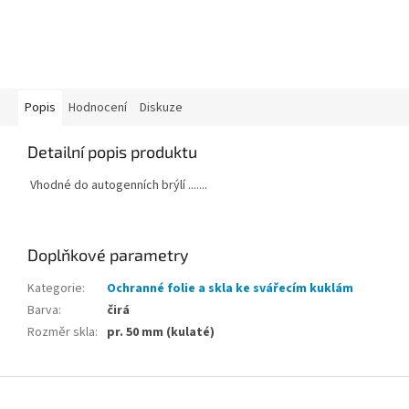
Popis
Hodnocení
Diskuze
Detailní popis produktu
Vhodné do autogenních brýlí .......
Doplňkové parametry
Kategorie
:
Ochranné folie a skla ke svářecím kuklám
Barva
:
čirá
Rozměr skla
:
pr. 50 mm (kulaté)
Z
á