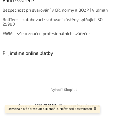
Rádce svářeče
Bezpečnost při svařování v ČR: normy a BOZP | Vildman
RollTect – zatahovací svařovací zástěny splňující ISO
25980
EWM – vše o značce profesionálních svářeček
Přijímáme online platby
Vytvořil Shoptet
Copyright 2026
VILDMAN
. Všechna práva vyhrazena.
Jsme na nové adrese ulice Sklenářka, Hořovice :) Zastavte se:)