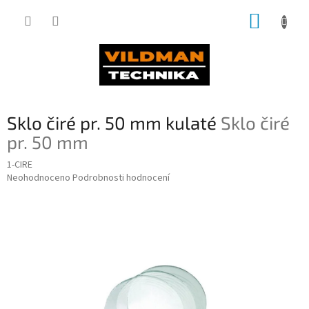
Přejít
NÁKUP
na
obsah
KOŠÍK
Sklo čiré pr. 50 mm kulaté
Sklo čiré
pr. 50 mm
1-CIRE
Průměrné
Neohodnoceno
Podrobnosti hodnocení
hodnocení
produktu
je
0,0
z
5
hvězdiček.