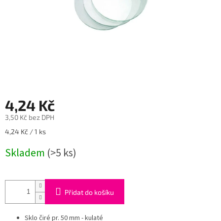
4,24 Kč
3,50 Kč bez DPH
Měrná
4,24 Kč / 1 ks
cena:
Skladem
(>5 ks)
Přidat do košíku
Sklo čiré pr. 50 mm - kulaté