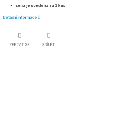
cena je uvedena za 1 kus
Detailní informace
ZEPTAT SE
SDÍLET