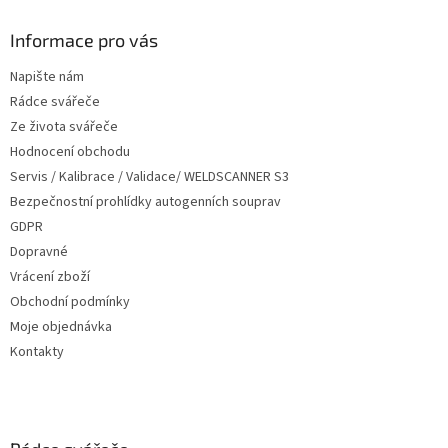
p
a
Informace pro vás
t
Napište nám
í
Rádce svářeče
Ze života svářeče
Hodnocení obchodu
Servis / Kalibrace / Validace/ WELDSCANNER S3
Bezpečnostní prohlídky autogenních souprav
GDPR
Dopravné
Vrácení zboží
Obchodní podmínky
Moje objednávka
Kontakty