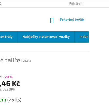
OCENÍ OBCHODU
SERVIS / KALIBRACE / VALIDACE/ WELDSCANNER S3
Přihlášení
NÁKUPNÍ
Prázdný košík
KOŠÍK
centrály
Nabíječky a startovací vozíky
Indukční a odporo
 talíře
278498
č
–20 %
,46 Kč
č bez DPH
dem
(>5 ks)