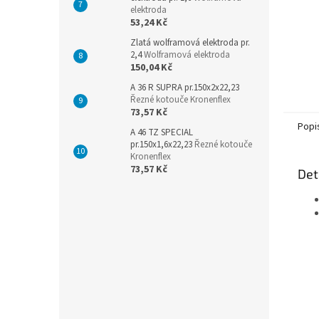
elektroda
53,24 Kč
Zlatá wolframová elektroda pr.
2,4
Wolframová elektroda
150,04 Kč
A 36 R SUPRA pr.150x2x22,23
Řezné kotouče Kronenflex
73,57 Kč
Popi
A 46 TZ SPECIAL
pr.150x1,6x22,23
Řezné kotouče
Kronenflex
73,57 Kč
Det