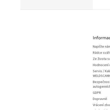
Z
á
p
a
t
Informac
í
Napište ná
Rádce svář
Ze života s
Hodnocení
Servis / Kal
WELDSCANN
Bezpečnost
autogenníc
GDPR
Dopravné
Vrácení zbo