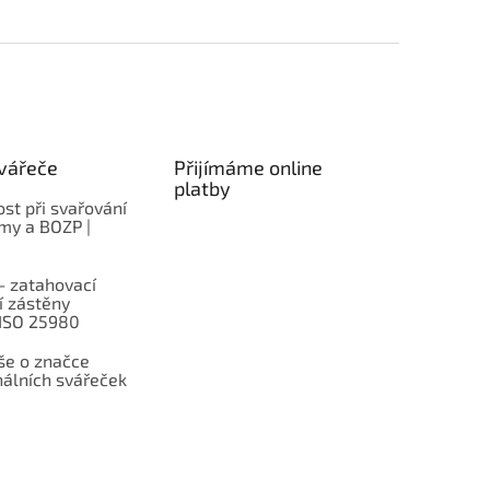
vářeče
Přijímáme online
platby
st při svařování
rmy a BOZP |
– zatahovací
í zástěny
 ISO 25980
e o značce
nálních svářeček