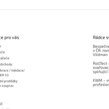
e pro vás
Rádce s
m
Bezpečno
v ČR: no
eče
Vildman
vářeče
RollTect 
 obchodu
svařovac
ibrace / Validace/
splňující
ER S3
EWM – vš
ní prohlídky
profesio
h souprav
ží