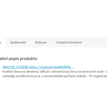
s
Hodnocení
Diskuze
Ostatní informace
ailní popis produktu
VIDEO KE STAŽENÍ: https://youtu.be/jwuNVlrhNYk
Kvalitní vliesový lamelový talíř pro dokončovací brus na nerezové oceli - 
výsledky na úhlové brusce s nastavitelným počtem otáček - Tři stupně j