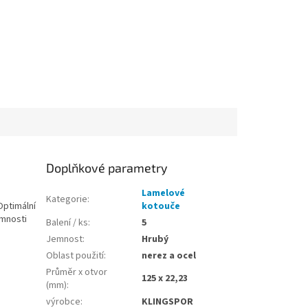
Doplňkové parametry
Lamelové
Kategorie
:
Optimální
kotouče
emnosti
Balení / ks
:
5
Jemnost
:
Hrubý
Oblast použití
:
nerez a ocel
Průměr x otvor
125 x 22,23
(mm)
:
výrobce
:
KLINGSPOR