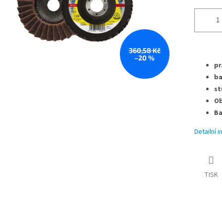
360,58 Kč
–20 %
pr
ba
st
Ob
Ba
Detailní 
TISK