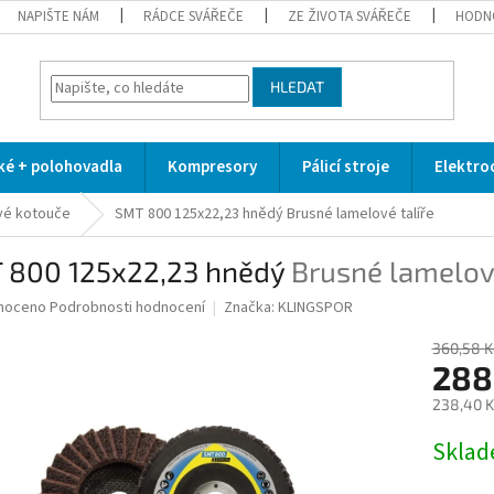
NAPIŠTE NÁM
RÁDCE SVÁŘEČE
ZE ŽIVOTA SVÁŘEČE
HODN
HLEDAT
cké + polohovadla
Kompresory
Pálicí stroje
Elektro
vé kotouče
SMT 800 125x22,23 hnědý
Brusné lamelové talíře
 800 125x22,23 hnědý
Brusné lamelové
né
noceno
Podrobnosti hodnocení
Značka:
KLINGSPOR
ní
u
360,58 K
288
238,40 K
Měrná
Skla
ek.
cena: