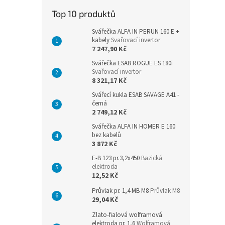
n
Top 10 produktů
e
l
Svářečka ALFA IN PERUN 160 E +
kabely
Svařovací invertor
7 247,90 Kč
Svářečka ESAB ROGUE ES 180i
Svařovací invertor
8 321,17 Kč
Svářecí kukla ESAB SAVAGE A41 -
černá
2 749,12 Kč
Svářečka ALFA IN HOMER E 160
bez kabelů
3 872 Kč
E-B 123 pr.3,2x450
Bazická
elektroda
12,52 Kč
Průvlak pr. 1,4 MB M8
Průvlak M8
29,04 Kč
Zlato-fialová wolframová
elektroda pr. 1,6
Wolframová