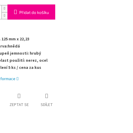
Přidat do košíku
. 125 mm x 22,23
rva:hnědá
upeň jemnosti: hrubý
last použití: nerez, ocel
lení 5 ks / cena za kus
informace
ZEPTAT SE
SDÍLET