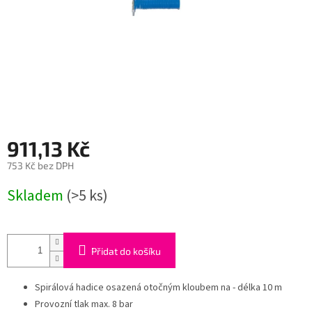
911,13 Kč
753 Kč bez DPH
Měrná
Skladem
(>5 ks)
cena:
Přidat do košíku
Spirálová hadice osazená otočným kloubem na - délka 10 m
Provozní tlak max. 8 bar