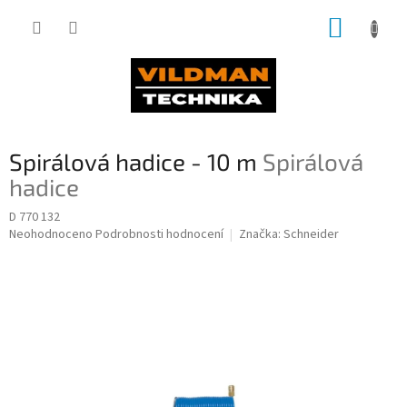
Přejít
NÁKUP
na
obsah
KOŠÍK
Spirálová hadice - 10 m
Spirálová
hadice
D 770 132
Průměrné
Neohodnoceno
Podrobnosti hodnocení
Značka:
Schneider
hodnocení
produktu
je
0,0
z
5
hvězdiček.