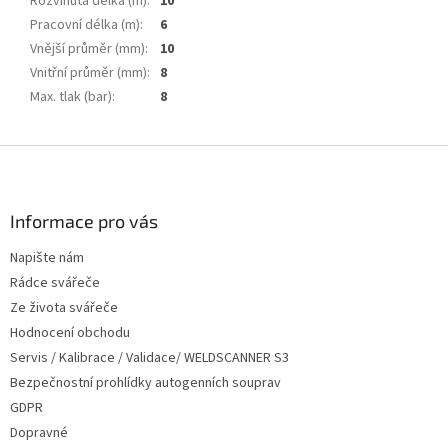
Rozvinutá délka (m)
:
10
Pracovní délka (m)
:
6
Vnější průměr (mm)
:
10
Vnitřní průměr (mm)
:
8
Max. tlak (bar)
:
8
Z
á
p
a
Informace pro vás
t
Napište nám
í
Rádce svářeče
Ze života svářeče
Hodnocení obchodu
Servis / Kalibrace / Validace/ WELDSCANNER S3
Bezpečnostní prohlídky autogenních souprav
GDPR
Dopravné