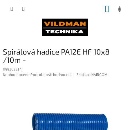
Přejít
NÁKUP
na
obsah
KOŠÍK
Spirálová hadice PA12E HF 10x8
/10m -
R88103314
Průměrné
Neohodnoceno
Podrobnosti hodnocení
Značka:
INAIRCOM
hodnocení
produktu
je
0,0
z
5
hvězdiček.