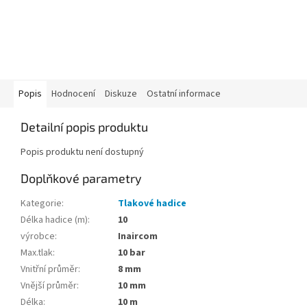
Popis
Hodnocení
Diskuze
Ostatní informace
Detailní popis produktu
Popis produktu není dostupný
Doplňkové parametry
Kategorie
:
Tlakové hadice
Délka hadice (m)
:
10
výrobce
:
Inaircom
Max.tlak
:
10 bar
Vnitřní průměr
:
8 mm
Vnější průměr
:
10 mm
Délka
:
10 m