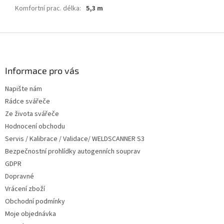
Komfortní prac. délka
:
5,3 m
Z
á
p
a
Informace pro vás
t
Napište nám
í
Rádce svářeče
Ze života svářeče
Hodnocení obchodu
Servis / Kalibrace / Validace/ WELDSCANNER S3
Bezpečnostní prohlídky autogenních souprav
GDPR
Dopravné
Vrácení zboží
Obchodní podmínky
Moje objednávka