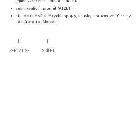
jejímu zkrácení na původní délku.
velmi kvalitní materiál PA12E HF
standardně včetně rychlospojky, vsuvky a pružinové °C hrany
konců proti poškození
ZEPTAT SE
SDÍLET