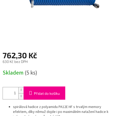
762,30 Kč
630 Kč bez DPH
Měrná
Skladem
(5 ks)
cena:
Přidat do košíku
spirálová hadice z polyamidu PA12E HF s trvalým memory
efektem, díky němuž dojde i po maximálním natažení hadice k