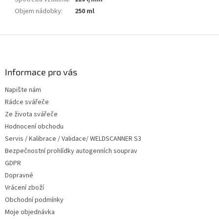
Objem nádobky
:
250 ml
Z
á
p
a
Informace pro vás
t
Napište nám
í
Rádce svářeče
Ze života svářeče
Hodnocení obchodu
Servis / Kalibrace / Validace/ WELDSCANNER S3
Bezpečnostní prohlídky autogenních souprav
GDPR
Dopravné
Vrácení zboží
Obchodní podmínky
Moje objednávka