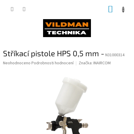
Přejít
NÁKUP
na
obsah
KOŠÍK
Stříkací pistole HPS 0,5 mm -
N31000314
Průměrné
Neohodnoceno
Podrobnosti hodnocení
Značka:
INAIRCOM
hodnocení
produktu
je
0,0
z
5
hvězdiček.