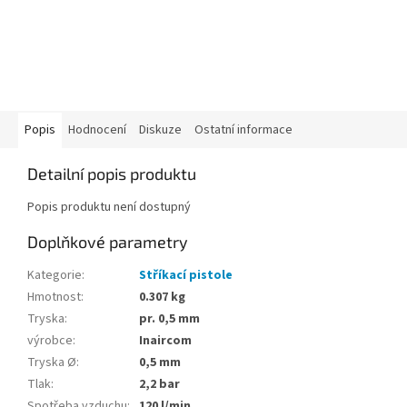
Popis
Hodnocení
Diskuze
Ostatní informace
Detailní popis produktu
Popis produktu není dostupný
Doplňkové parametry
Kategorie
:
Stříkací pistole
Hmotnost
:
0.307 kg
Tryska
:
pr. 0,5 mm
výrobce
:
Inaircom
Tryska Ø
:
0,5 mm
Tlak
:
2,2 bar
Spotřeba vzduchu
:
120 l/min