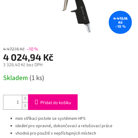
4 472,16
Kč
–10 %
4 472,16 Kč
–10 %
4 024,94 Kč
3 326,40 Kč bez DPH
Měrná
Skladem
(1 ks)
cena:
Přidat do košíku
mini stříkací pistole se systémem HPS
ideální pro opravné, dokončovací a retušovací práce
vhodná pro použití v nepřístupných místech