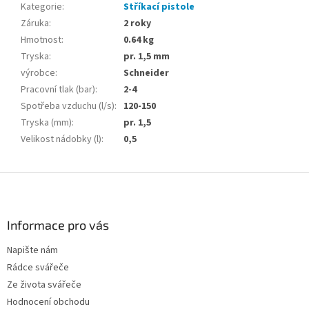
Kategorie
:
Stříkací pistole
Záruka
:
2 roky
Hmotnost
:
0.64 kg
Tryska
:
pr. 1,5 mm
výrobce
:
Schneider
Pracovní tlak (bar)
:
2-4
Spotřeba vzduchu (l/s)
:
120-150
Tryska (mm)
:
pr. 1,5
Velikost nádobky (l)
:
0,5
Z
á
p
a
Informace pro vás
t
Napište nám
í
Rádce svářeče
Ze života svářeče
Hodnocení obchodu