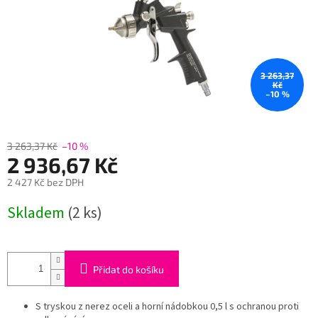
3 263,37
Kč
–10 %
3 263,37 Kč
–10 %
2 936,67 Kč
2 427 Kč bez DPH
Měrná
Skladem
(2 ks)
cena:
Přidat do košíku
S tryskou z nerez oceli a horní nádobkou 0,5 l s ochranou proti