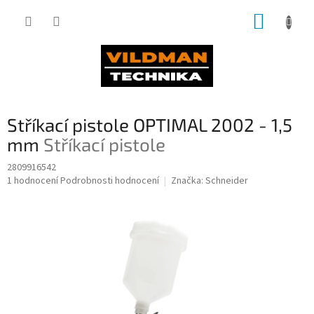
Přejít
NÁKUP
na
obsah
KOŠÍK
Stříkací pistole OPTIMAL 2002 - 1,5
mm
Stříkací pistole
2809916542
Průměrné
1 hodnocení
Podrobnosti hodnocení
Značka:
Schneider
hodnocení
produktu
je
5,0
z
5
hvězdiček.