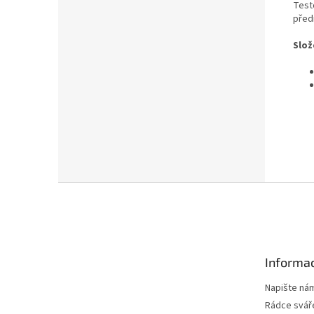
Test
před
Slož
Z
á
p
a
t
Informac
í
Napište ná
Rádce svář