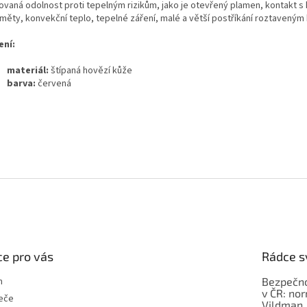
ovaná odolnost proti tepelným rizikům, jako je otevřený plamen, kontakt s
měty, konvekční teplo, tepelné záření, malé a větší postříkání roztaveným
ení:
materiál:
štípaná hovězí kůže
barva:
červená
e pro vás
Rádce s
m
Bezpečno
v ČR: no
eče
Vildman