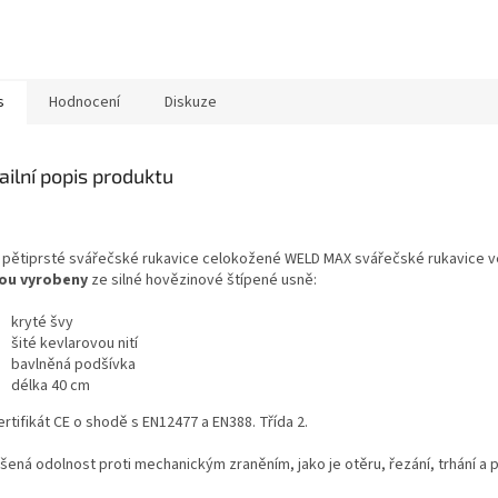
s
Hodnocení
Diskuze
ailní popis produktu
 pětiprsté svářečské rukavice celokožené WELD MAX svářečské rukavice v
sou vyrobeny
ze silné hovězinové štípené usně:
kryté švy
šité kevlarovou nití
bavlněná podšívka
délka 40 cm
rtifikát CE o shodě s EN12477 a EN388. Třída 2.
šená odolnost proti mechanickým zraněním, jako je otěru, řezání, trhání a p