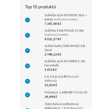
n
Top 10 produktů
e
l
Svářečka ALFA IN PERUN 160 E +
kabely
Svařovací invertor
7 247,90 Kč
Svářečka ESAB ROGUE ES 180i
Svařovací invertor
8 321,17 Kč
Svářecí kukla ESAB SAVAGE A41 -
černá
2 749,12 Kč
Svářečka ALFA IN HOMER E 160
bez kabelů
3 872 Kč
E-B 123 pr.3,2x450
Bazická
elektroda
12,52 Kč
Průvlak pr. 1,4 MB M8
Průvlak M8
29,04 Kč
Zlato-fialová wolframová
elektroda pr. 1,6
Wolframová