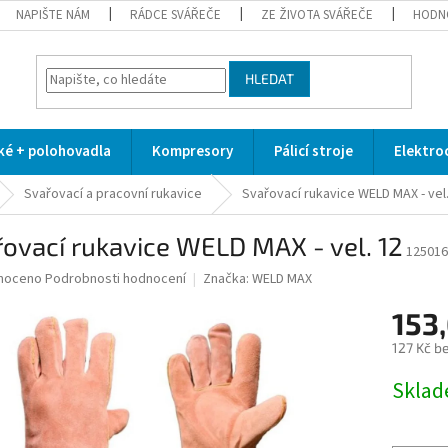
NAPIŠTE NÁM
RÁDCE SVÁŘEČE
ZE ŽIVOTA SVÁŘEČE
HODN
HLEDAT
cké + polohovadla
Kompresory
Pálicí stroje
Elektro
Svařovací a pracovní rukavice
Svařovací rukavice WELD MAX - vel.
ovací rukavice WELD MAX - vel. 12
125016
né
noceno
Podrobnosti hodnocení
Značka:
WELD MAX
ní
153,
u
127 Kč b
Měrná
Skla
cena:
ek.