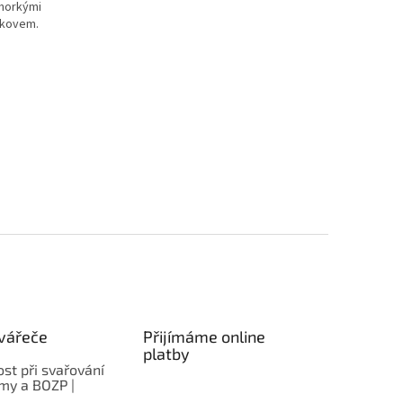
 horkými
 kovem.
vářeče
Přijímáme online
platby
st při svařování
rmy a BOZP |