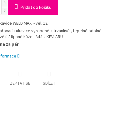
Přidat do košíku
kavice WELD MAX - vel. 12
ařovací rukavice vyrobené z trvanlivé , tepelně odolné
vězí štípané kůže - šitá z KEVLARU
na za pár
informace
ZEPTAT SE
SDÍLET