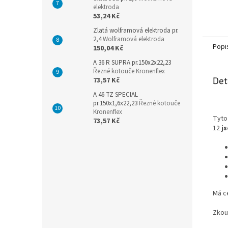
elektroda
53,24 Kč
Zlatá wolframová elektroda pr.
2,4
Wolframová elektroda
Popi
150,04 Kč
A 36 R SUPRA pr.150x2x22,23
Řezné kotouče Kronenflex
Det
73,57 Kč
A 46 TZ SPECIAL
pr.150x1,6x22,23
Řezné kotouče
Kronenflex
Tyto
73,57 Kč
12
j
Má ce
Zkou