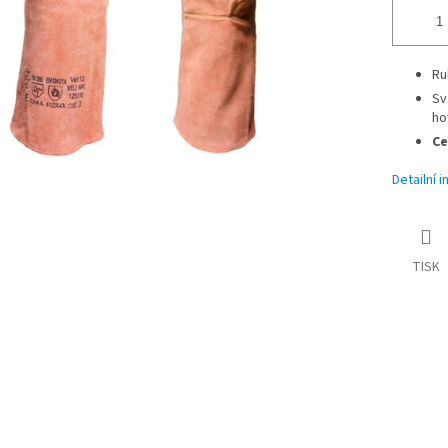
Ru
Sv
ho
Ce
Detailní 
TISK