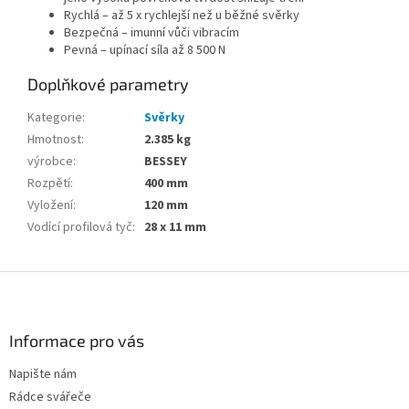
Rychlá – až 5 x rychlejší než u běžné svěrky
Bezpečná – imunní vůči vibracím
Pevná – upínací síla až 8 500 N
Doplňkové parametry
Kategorie
:
Svěrky
Hmotnost
:
2.385 kg
výrobce
:
BESSEY
Rozpětí
:
400 mm
Vyložení
:
120 mm
Vodící profilová tyč
:
28 x 11 mm
Z
á
p
a
Informace pro vás
t
Napište nám
í
Rádce svářeče