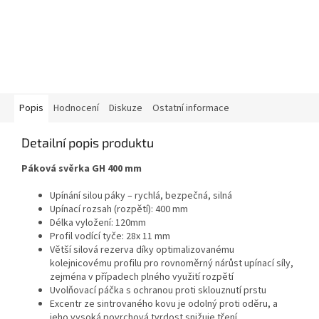
Popis
Hodnocení
Diskuze
Ostatní informace
Detailní popis produktu
Páková svěrka GH 400 mm
Upínání silou páky – rychlá, bezpečná, silná
Upínací rozsah (rozpětí): 400 mm
Délka vyložení: 120mm
Profil vodící tyče: 28x 11 mm
Větší silová rezerva díky optimalizovanému
kolejnicovému profilu pro rovnoměrný nárůst upínací síly,
zejména v případech plného využití rozpětí
Uvolňovací páčka s ochranou proti sklouznutí prstu
Excentr ze sintrovaného kovu je odolný proti oděru, a
jeho vysoká povrchová tvrdost snižuje tření