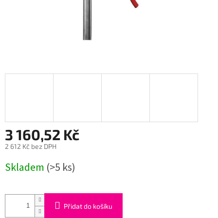
3 160,52 Kč
2 612 Kč bez DPH
Měrná
Skladem
(>5 ks)
cena:
Přidat do košíku