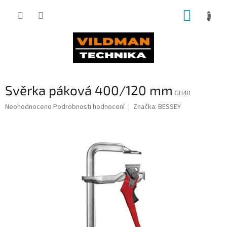
Přejít
NÁKUP
na
obsah
KOŠÍK
Svěrka páková 400/120 mm
GH40
Průměrné
Neohodnoceno
Podrobnosti hodnocení
Značka:
BESSEY
hodnocení
produktu
je
0,0
z
5
hvězdiček.