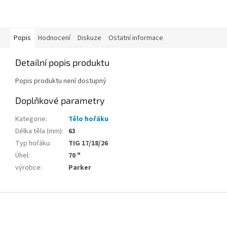
Popis
Hodnocení
Diskuze
Ostatní informace
Detailní popis produktu
Popis produktu není dostupný
Doplňkové parametry
Kategorie
:
Tělo hořáku
Délka těla (mm)
:
63
Typ hořáku
:
TIG 17/18/26
Úhel
:
70 "
výrobce
:
Parker
Z
á
p