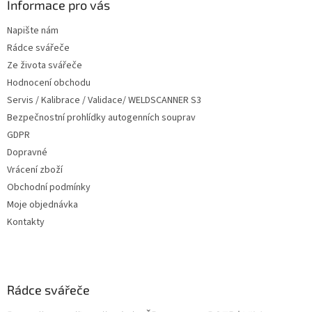
a
Informace pro vás
t
Napište nám
í
Rádce svářeče
Ze života svářeče
Hodnocení obchodu
Servis / Kalibrace / Validace/ WELDSCANNER S3
Bezpečnostní prohlídky autogenních souprav
GDPR
Dopravné
Vrácení zboží
Obchodní podmínky
Moje objednávka
Kontakty
Rádce svářeče