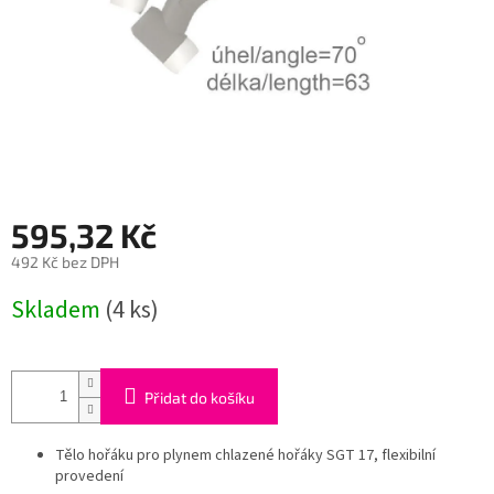
595,32 Kč
492 Kč bez DPH
Měrná
Skladem
(4 ks)
cena:
Přidat do košíku
Tělo hořáku pro plynem chlazené hořáky SGT 17, flexibilní
provedení