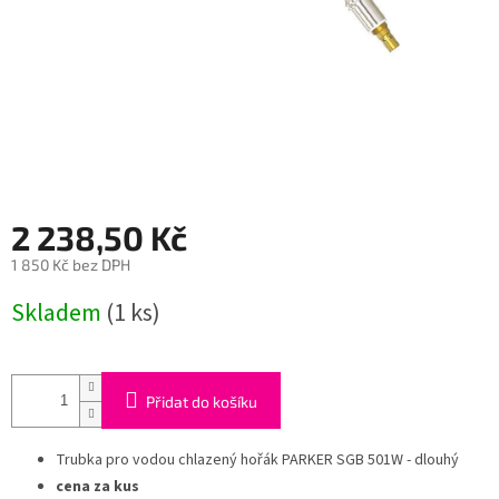
2 238,50 Kč
1 850 Kč bez DPH
Měrná
Skladem
(1 ks)
cena:
Přidat do košíku
Trubka pro vodou chlazený hořák PARKER SGB 501W - dlouhý
cena za kus