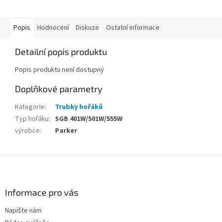
Popis
Hodnocení
Diskuze
Ostatní informace
Detailní popis produktu
Popis produktu není dostupný
Doplňkové parametry
Kategorie
:
Trubky hořáků
Typ hořáku
:
SGB 401W/501W/555W
výrobce
:
Parker
Z
á
p
a
Informace pro vás
t
Napište nám
í