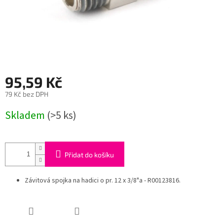
95,59 Kč
79 Kč bez DPH
Měrná
Skladem
(>5 ks)
cena:
Přidat do košíku
Závitová spojka na hadici o pr. 12 x 3/8"a - R00123816.