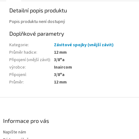
Detailní popis produktu
Popis produktu není dostupný
Doplňkové parametry
Kategorie
:
Závitové spojky (vnější závit)
Průměr hadice
:
12 mm
Připojení (vnější závit)
:
3/8"a
výrobce
:
Inaircom
Připojení
:
3/8"a
Průměr
:
12 mm
Z
á
p
a
Informace pro vás
t
Napište nám
í