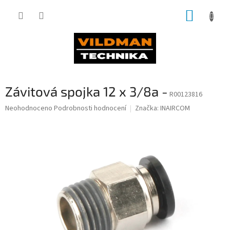
Přejít
NÁKUP
na
obsah
KOŠÍK
Závitová spojka 12 x 3/8a -
R00123816
Průměrné
Neohodnoceno
Podrobnosti hodnocení
Značka:
INAIRCOM
hodnocení
produktu
je
0,0
z
5
hvězdiček.