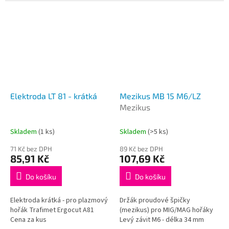
mm, průměr 16 mm Balení 10 ks
/ cena za kus
Elektroda LT 81 - krátká
Mezikus MB 15 M6/LZ
Mezikus
Skladem
(1 ks)
Skladem
(>5 ks)
71 Kč bez DPH
89 Kč bez DPH
85,91 Kč
107,69 Kč
Do košíku
Do košíku
Elektroda krátká - pro plazmový
Držák proudové špičky
hořák Trafimet Ergocut A81
(mezikus) pro MIG/MAG hořáky
Cena za kus
Levý závit M6 - délka 34 mm