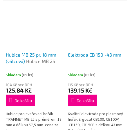
Hubice MB 25 pr. 18 mm
Elektroda CB 150 -43 mm
(válcová)
Hubice MB 25
Skladem
(>5 ks)
Skladem
(>5 ks)
104 Kč bez DPH
115 Kč bez DPH
125,84 Kč
139,15 Kč
Do košíku
Do košíku
Hubice pro svařovací hořák
Kvalitní elektroda pro plazmový
TRAFIMET MB 25 s průměrem 18
hořák Ergocut CB100, CB100P,
mm a délkou 57,5 mm cena za
CB150, CB150P s délkou 43 mm.