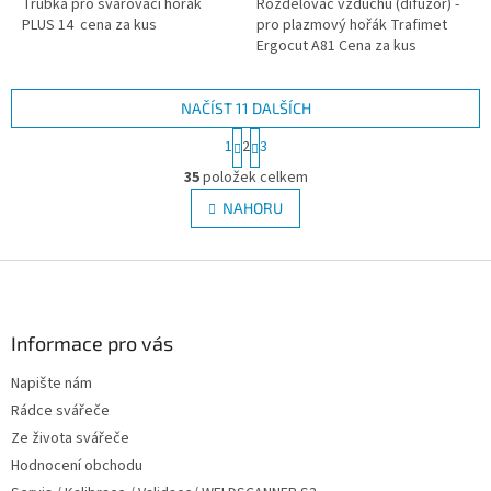
Trubka pro svařovací hořák
Rozdělovač vzduchu (difuzor) -
PLUS 14 cena za kus
pro plazmový hořák Trafimet
Ergocut A81 Cena za kus
NAČÍST 11 DALŠÍCH
S
1
2
3
t
O
r
35
položek celkem
v
á
l
NAHORU
n
á
k
d
o
v
Z
a
á
c
á
n
í
p
í
p
a
Informace pro vás
r
t
v
Napište nám
í
k
Rádce svářeče
y
v
Ze života svářeče
ý
Hodnocení obchodu
p