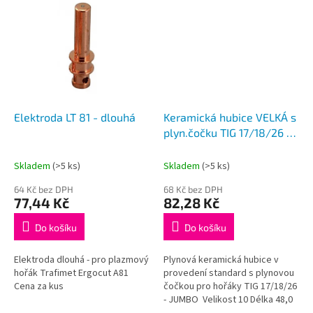
Elektroda LT 81 - dlouhá
Keramická hubice VELKÁ s
plyn.čočku TIG 17/18/26 -
č.10
Hubice
Skladem
(>5 ks)
Skladem
(>5 ks)
64 Kč bez DPH
68 Kč bez DPH
77,44 Kč
82,28 Kč
Do košíku
Do košíku
Elektroda dlouhá - pro plazmový
Plynová keramická hubice v
hořák Trafimet Ergocut A81
provedení standard s plynovou
Cena za kus
čočkou pro hořáky TIG 17/18/26
- JUMBO Velikost 10 Délka 48,0