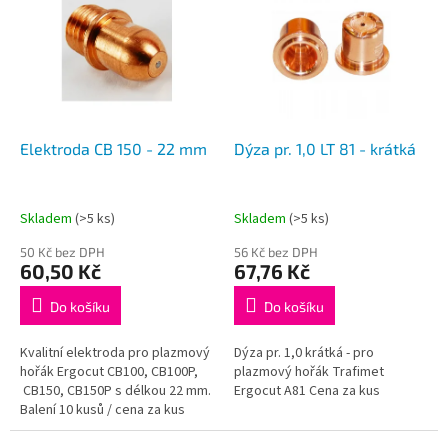
p
p
i
r
s
o
p
d
r
u
o
k
d
t
Elektroda CB 150 - 22 mm
Dýza pr. 1,0 LT 81 - krátká
u
ů
k
t
Skladem
(>5 ks)
Skladem
(>5 ks)
ů
50 Kč bez DPH
56 Kč bez DPH
60,50 Kč
67,76 Kč
Do košíku
Do košíku
Kvalitní elektroda pro plazmový
Dýza pr. 1,0 krátká - pro
hořák Ergocut CB100, CB100P,
plazmový hořák Trafimet
CB150, CB150P s délkou 22 mm.
Ergocut A81 Cena za kus
Balení 10 kusů / cena za kus