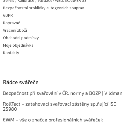
Servis / Kalibrace / Validace/ WELDSCANNER S3
i
s
Bezpečnostní prohlídky autogenních souprav
u
GDPR
Dopravné
Vrácení zboží
Obchodní podmínky
Moje objednávka
Kontakty
Rádce svářeče
Bezpečnost při svařování v ČR: normy a BOZP | Vildman
RollTect – zatahovací svařovací zástěny splňující ISO
25980
EWM – vše o značce profesionálních svářeček