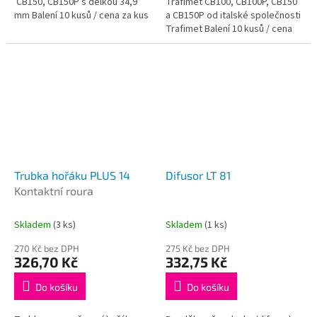
CB150, CB150P s délkou 34,9
Trafimet CB100, CB100P, CB150
mm Balení 10 kusů / cena za kus
a CB150P od italské společnosti
Trafimet Balení 10 kusů / cena
za kus
Trubka hořáku PLUS 14
Difusor LT 81
Kontaktní roura
Skladem
(3 ks)
Skladem
(1 ks)
270 Kč bez DPH
275 Kč bez DPH
326,70 Kč
332,75 Kč
Do košíku
Do košíku