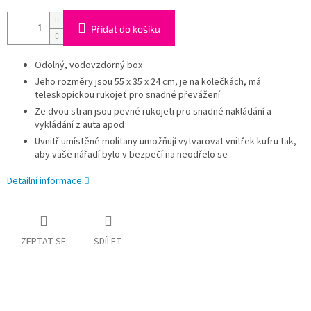
Přidat do košíku
Odolný, vodovzdorný box
Jeho rozměry jsou 55 x 35 x 24 cm, je na kolečkách, má
teleskopickou rukojeť pro snadné převážení
Ze dvou stran jsou pevné rukojeti pro snadné nakládání a
vykládání z auta apod
Uvnitř umístěné molitany umožňují vytvarovat vnitřek kufru tak,
aby vaše nářadí bylo v bezpečí na neodřelo se
Detailní informace
ZEPTAT SE
SDÍLET