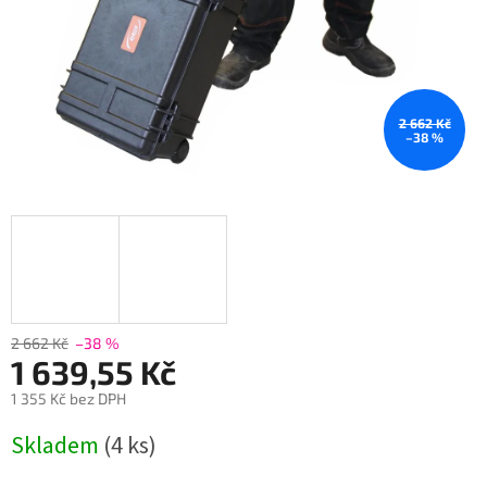
2 662 Kč
–38 %
2 662 Kč
–38 %
1 639,55 Kč
1 355 Kč bez DPH
Měrná
Skladem
(4 ks)
cena: