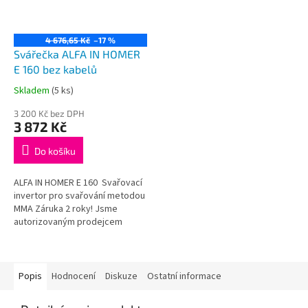
4 676,65 Kč
–17 %
Svářečka ALFA IN HOMER
E 160 bez kabelů
Skladem
(5 ks)
Průměrné
hodnocení
3 200 Kč bez DPH
produktu
3 872 Kč
je
5,0
Do košíku
z
5
ALFA IN HOMER E 160 Svařovací
hvězdiček.
invertor pro svařování metodou
MMA Záruka 2 roky! Jsme
autorizovaným prodejcem
značky ALFA IN - zaškolení
provádíme zdarma na...
Popis
Hodnocení
Diskuze
Ostatní informace