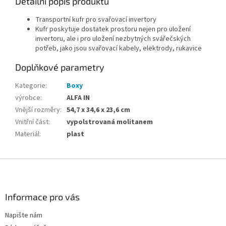
Detailní popis produktu
Transportní kufr pro svařovací invertory
Kufr poskytuje dostatek prostoru nejen pro uložení
invertoru, ale i pro uložení nezbytných svářečských
potřeb, jako jsou svařovací kabely, elektrody, rukavice
Doplňkové parametry
Kategorie
:
Boxy
výrobce
:
ALFA IN
Vnější rozměry
:
54,7 x 34,6 x 23,6 cm
Vnitřní část
:
vypolstrovaná molitanem
Materiál
:
plast
Z
á
p
a
Informace pro vás
t
Napište nám
í