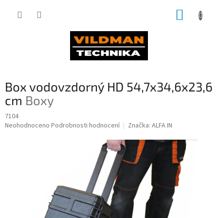
Přejít
NÁKUP
na
obsah
KOŠÍK
Box vodovzdorný HD 54,7x34,6x23,6
cm
Boxy
7104
Průměrné
Neohodnoceno
Podrobnosti hodnocení
Značka:
ALFA IN
hodnocení
produktu
je
0,0
z
5
hvězdiček.