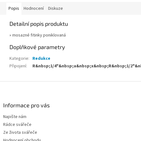
Popis
Hodnocení
Diskuze
Detailní popis produktu
» mosazné fitinky poniklovaná
Doplňkové parametry
Kategorie
:
Redukce
Připojení
:
R&nbsp;1/4"&nbsp;a&nbsp;x&nbsp;R&nbsp;1/2"&n
Z
á
p
a
Informace pro vás
t
Napište nám
í
Rádce svářeče
Ze života svářeče
Hodnocení obchodu