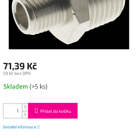
71,39 Kč
59 Kč bez DPH
Měrná
Skladem
(>5 ks)
cena:
Přidat do košíku
Detailní informace