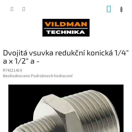
Přejít
NÁKUP
na
obsah
KOŠÍK
Dvojitá vsuvka redukční konická 1/4"
a x 1/2" a -
R74211414
Průměrné
Neohodnoceno
Podrobnosti hodnocení
hodnocení
produktu
je
0,0
z
5
hvězdiček.