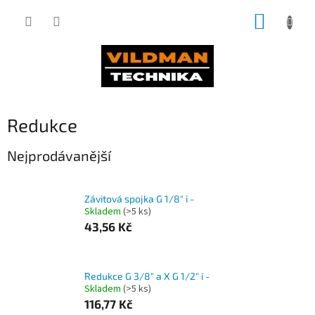
Přejít
NÁKUP
na
obsah
KOŠÍK
Redukce
Nejprodávanější
Závitová spojka G 1/8" i -
Skladem
(>5 ks)
43,56 Kč
Redukce G 3/8" a X G 1/2" i -
Skladem
(>5 ks)
116,77 Kč