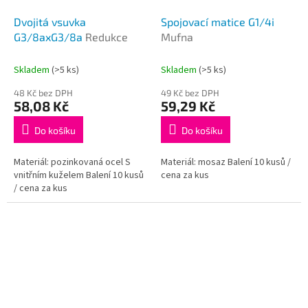
Dvojitá vsuvka
Spojovací matice G1/4i
G3/8axG3/8a
Redukce
Mufna
Skladem
(>5 ks)
Skladem
(>5 ks)
48 Kč bez DPH
49 Kč bez DPH
58,08 Kč
59,29 Kč
Do košíku
Do košíku
Materiál: pozinkovaná ocel S
Materiál: mosaz Balení 10 kusů /
vnitřním kuželem Balení 10 kusů
cena za kus
/ cena za kus