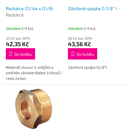
o
d
Redukce G1/4a x G1/8i
Závitová spojka G 1/8" i -
u
Redukce
k
t
Skladem
(>5 ks)
Skladem
(>5 ks)
ů
35 Kč bez DPH
36 Kč bez DPH
42,35 Kč
43,56 Kč
Do košíku
Do košíku
Materiál: mosaz S vnějším a
Závitová spojka G1/8"i
vnitřním závitem Balení 10 kusů /
cena za kus