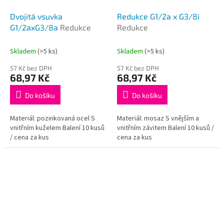
Dvojitá vsuvka
Redukce G1/2a x G3/8i
G1/2axG3/8a
Redukce
Redukce
Skladem
(>5 ks)
Skladem
(>5 ks)
57 Kč bez DPH
57 Kč bez DPH
68,97 Kč
68,97 Kč
Do košíku
Do košíku
Materiál: pozinkovaná ocel S
Materiál: mosaz S vnějším a
vnitřním kuželem Balení 10 kusů
vnitřním závitem Balení 10 kusů /
/ cena za kus
cena za kus