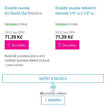
Dvojitá vsuvka
Dvojitá vsuvka redukční
G1/2axG1/2a
Redukce
konická 1/4" a x 1/2" a -
Skladem
(>5 ks)
Skladem
(>5 ks)
59 Kč bez DPH
59 Kč bez DPH
71,39 Kč
71,39 Kč
Do košíku
Do košíku
Materiál: pozinkovaná ocel S
vnitřním kuželem Balení 10 kusů
/ cena za kus
NAČÍST 8 DALŠÍCH
S
1
2
t
O
r
20
položek celkem
v
á
l
NAHORU
n
á
k