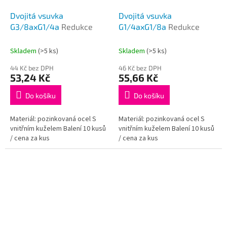
Dvojitá vsuvka
Dvojitá vsuvka
G3/8axG1/4a
Redukce
G1/4axG1/8a
Redukce
Skladem
(>5 ks)
Skladem
(>5 ks)
44 Kč bez DPH
46 Kč bez DPH
53,24 Kč
55,66 Kč
Do košíku
Do košíku
Materiál: pozinkovaná ocel S
Materiál: pozinkovaná ocel S
vnitřním kuželem Balení 10 kusů
vnitřním kuželem Balení 10 kusů
/ cena za kus
/ cena za kus