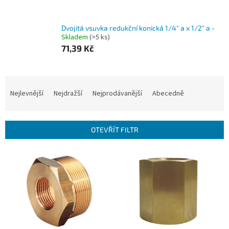
Dvojitá vsuvka redukční konická 1/4" a x 1/2" a -
Skladem
(>5 ks)
71,39 Kč
Ř
a
Nejlevnější
Nejdražší
Nejprodávanější
Abecedně
z
e
n
OTEVŘÍT FILTR
í
p
V
r
ý
o
p
d
i
u
s
k
p
t
r
ů