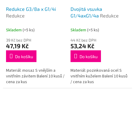
Redukce G3/8a x G1/4i
Dvojitá vsuvka
Redukce
G1/4axG1/4a
Redukce
Skladem
(>5 ks)
Skladem
(>5 ks)
39 Kč bez DPH
44 Kč bez DPH
47,19 Kč
53,24 Kč
Do košíku
Do košíku
Materiál: mosaz S vnějším a
Materiál: pozinkovaná ocel S
vnitřním závitem Balení 10 kusů /
vnitřním kuželem Balení 10 kusů
cena za kus
/ cena za kus