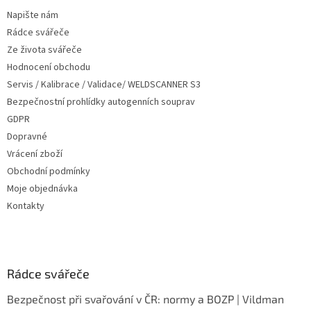
t
Napište nám
í
Rádce svářeče
Ze života svářeče
Hodnocení obchodu
Servis / Kalibrace / Validace/ WELDSCANNER S3
Bezpečnostní prohlídky autogenních souprav
GDPR
Dopravné
Vrácení zboží
Obchodní podmínky
Moje objednávka
Kontakty
Rádce svářeče
Bezpečnost při svařování v ČR: normy a BOZP | Vildman