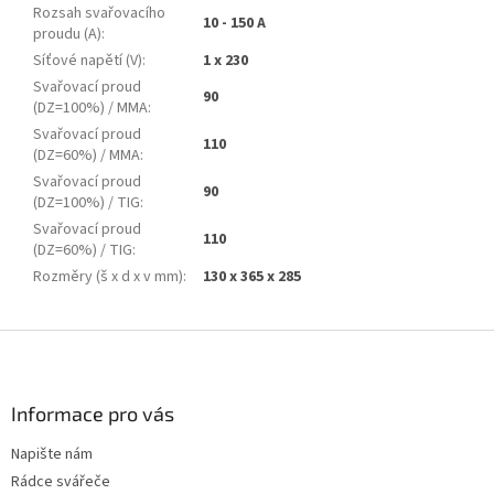
Rozsah svařovacího
10 - 150 A
proudu (A)
:
Síťové napětí (V)
:
1 x 230
Svařovací proud
90
(DZ=100%) / MMA
:
Svařovací proud
110
(DZ=60%) / MMA
:
Svařovací proud
90
(DZ=100%) / TIG
:
Svařovací proud
110
(DZ=60%) / TIG
:
Rozměry (š x d x v mm)
:
130 x 365 x 285
Z
á
p
a
Informace pro vás
t
Napište nám
í
Rádce svářeče