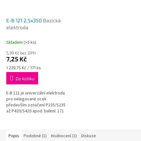
E-B 121 2,5x350
Bazická
elektroda
Skladem
(>5 ks)
5,99 Kč bez DPH
7,25 Kč
Měrná
1 239,75 Kč / 171 ks
cena:
Do košíku
E-B 121 je univerzální elektroda
pro nelegované oceli
především označení P235/S235
až P420/S420 apod. balení: 171
ks / hmotnost: 4,3 kg cena za 1
kus
Popis
Podobné (1)
Hodnocení (1)
Diskuze