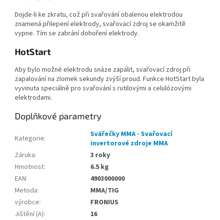
Dojde-li ke zkratu, což při svařování obalenou elektrodou
znamená přilepení elektrody, svařovací zdroj se okamžitě
vypne. Tím se zabrání dohoření elektrody.
HotStart
Aby bylo možné elektrodu snáze zapálit, svařovací zdroj při
zapalování na zlomek sekundy zvýší proud. Funkce HotStart byla
vyvinuta speciálně pro svařování s rutilovými a celulózovými
elektrodami.
Doplňkové parametry
Svářečky MMA - Svařovací
Kategorie
:
invertorové zdroje MMA
Záruka
:
3 roky
Hmotnost
:
6.5 kg
EAN
:
4903000000
Metoda
:
MMA/TIG
výrobce
:
FRONIUS
Jištění (A)
:
16