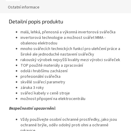
Ostatní informace
Detailní popis produktu
malá, lehká, přenosná a výkonná invertorová
svářečka
invertorová technologie a možnost svářet MMA -
obalenou elektrodou
mnoho svářecích technických funkcí pro ulehčení práce a
široké ale jednoduché nastavení svářečky
rakouský výrobek nejvyšší kvality mezi výrobci svářeček
TOP použité materiály a zpracování
odolá i hrubšímu zacházení
profesionální svářečka
skvělé svářecí parametry
záruka 3 roky
svářecí kabely v ceně stroje
možnost připojení na elektrocentrálu
Bezpečnostní upozornění:
Vždy používejte osobní ochranné prostředky, jako jsou
ochranné brýle, oděv odolný proti ohni a ochranné
rukavice