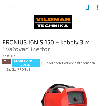
Přejít
NÁKUP
na
obsah
KOŠÍK
FRONIUS IGNIS 150 + kabely 3 m
Svařovací inertor
4.075.245
Tip
PROFESIONÁLNÍ
Průměrné
1 hodnocení
Podrobnosti hodnocení
ZDROJ
hodnocení
Značka:
FRONIUS
produktu
je
5,0
z
5
hvězdiček.