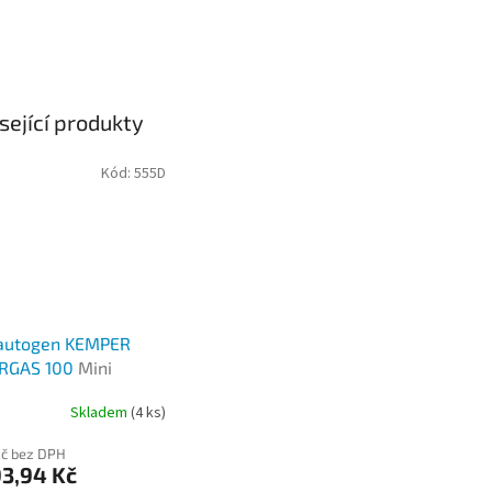
sející produkty
Kód:
555D
 autogen KEMPER
RGAS 100
Mini
gen
Skladem
(4 ks)
rné
cení
Kč bez DPH
ktu
3,94 Kč