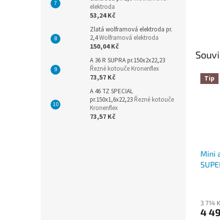
elektroda
53,24 Kč
Zlatá wolframová elektroda pr.
2,4
Wolframová elektroda
150,04 Kč
Souvi
A 36 R SUPRA pr.150x2x22,23
Řezné kotouče Kronenflex
73,57 Kč
Tip
A 46 TZ SPECIAL
pr.150x1,6x22,23
Řezné kotouče
Kronenflex
73,57 Kč
Mini
SUPE
auto
Průmě
hodno
3 714 
produ
4 49
je