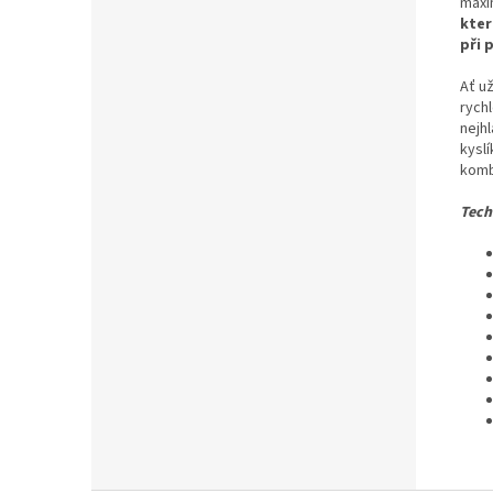
maxi
kter
při 
Ať u
rychl
nejhl
kysl
komb
Tech