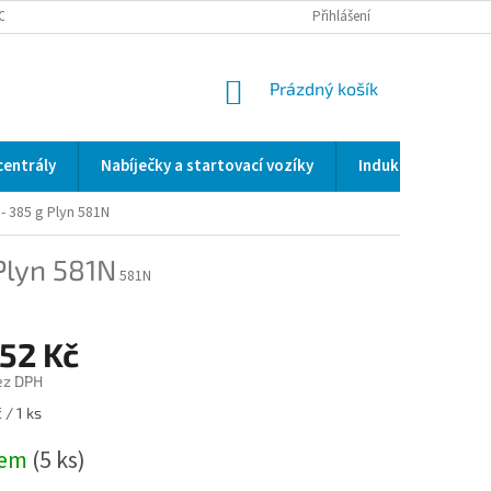
OCENÍ OBCHODU
SERVIS / KALIBRACE / VALIDACE/ WELDSCANNER S3
Přihlášení
NÁKUPNÍ
Prázdný košík
KOŠÍK
centrály
Nabíječky a startovací vozíky
Indukční a odporo
- 385 g
Plyn 581N
Plyn 581N
581N
,52 Kč
ez DPH
 / 1 ks
dem
(5 ks)