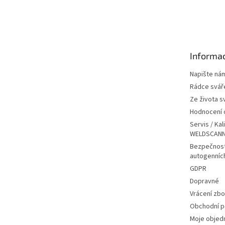
Z
á
p
a
t
Informac
í
Napište ná
Rádce svář
Ze života s
Hodnocení
Servis / Kal
WELDSCANN
Bezpečnost
autogenníc
GDPR
Dopravné
Vrácení zbo
Obchodní 
Moje objed