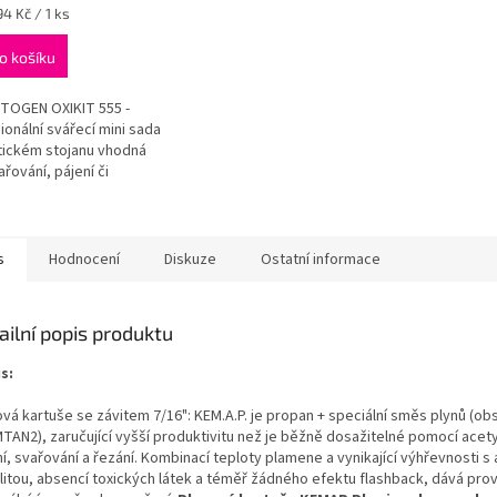
94 Kč / 1 ks
o košíku
ček.
TOGEN OXIKIT 555 -
ionální svářecí mini sada
tickém stojanu vhodná
ařování, pájení či
ání. Tento produkt je
etně vyrobený v Evropě
s
Hodnocení
Diskuze
Ostatní informace
ailní popis produktu
s:
ová kartuše se závitem 7/16": KEM.A.P. je propan + speciální směs plynů (ob
TAN2), zaručující vyšší produktivitu než je běžně dosažitelné pomocí acet
í, svařování a řezání. Kombinací teploty plamene a vynikající výhřevnosti s 
ilitou, absencí toxických látek a téměř žádného efektu flashback, dává pro