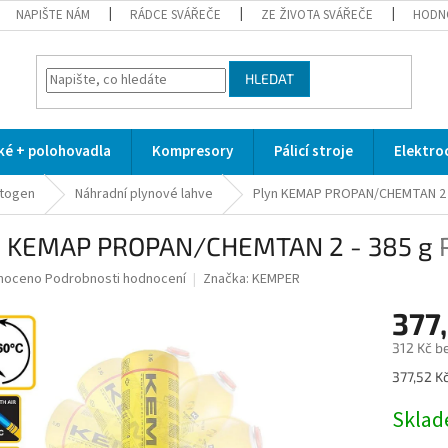
NAPIŠTE NÁM
RÁDCE SVÁŘEČE
ZE ŽIVOTA SVÁŘEČE
HODN
HLEDAT
cké + polohovadla
Kompresory
Pálicí stroje
Elektro
utogen
Náhradní plynové lahve
Plyn KEMAP PROPAN/CHEMTAN 2 
n KEMAP PROPAN/CHEMTAN 2 - 385 g
né
noceno
Podrobnosti hodnocení
Značka:
KEMPER
ní
377
u
312 Kč b
Měrná
377,52 Kč
cena:
ek.
Skla