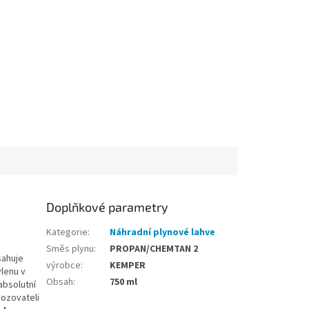
Doplňkové parametry
Kategorie
:
Náhradní plynové lahve
Směs plynu
:
PROPAN/CHEMTAN 2
sahuje
výrobce
:
KEMPER
ylenu v
Obsah
:
750 ml
absolutní
vozovateli