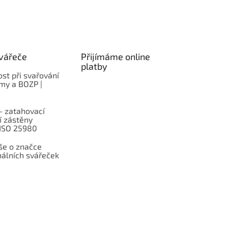
vářeče
Přijímáme online
platby
st při svařování
rmy a BOZP |
– zatahovací
í zástěny
 ISO 25980
e o značce
nálních svářeček