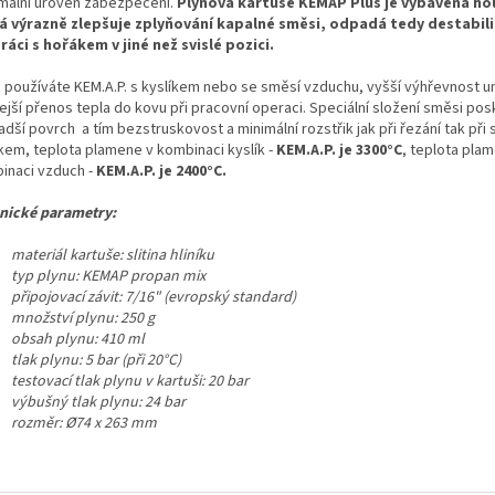
mální úroveň zabezpečení.
Plynová kartuše KEMAP Plus je vybavena h
á výrazně zlepšuje zplyňování kapalné směsi, odpadá tedy destabili
práci s hořákem v jiné než svislé pozici.
ž používáte KEM.A.P. s kyslíkem nebo se směsí vzduchu, vyšší výhřevnost 
ejší přenos tepla do kovu při pracovní operaci. Speciální složení směsi pos
adší povrch a tím bezstruskovost a minimální rozstřik jak při řezání tak při
íkem, teplota plamene v kombinaci kyslík -
KEM.A.P. je 3300°C
, teplota pla
inaci vzduch -
KEM.A.P. je 2400°C.
nické parametry:
materiál kartuše: slitina hliníku
typ plynu: KEMAP propan mix
připojovací závit: 7/16" (evropský standard)
množství plynu: 250 g
obsah plynu: 410 ml
tlak plynu: 5 bar (při 20°C)
testovací tlak plynu v kartuši: 20 bar
výbušný tlak plynu: 24 bar
rozměr: Ø74 x 263 mm