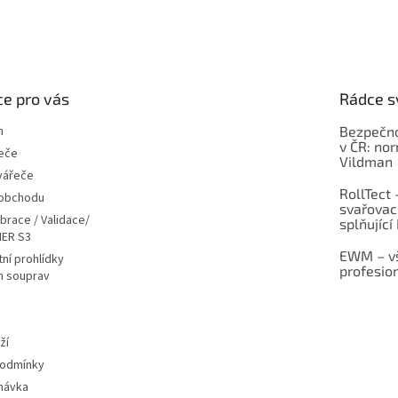
e pro vás
Rádce s
m
Bezpečno
v ČR: no
eče
Vildman
vářeče
RollTect 
 obchodu
svařovac
ibrace / Validace/
splňující
ER S3
EWM – vš
ní prohlídky
profesio
h souprav
ží
podmínky
návka