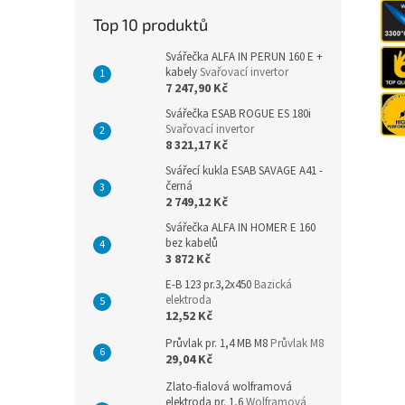
n
Top 10 produktů
e
l
Svářečka ALFA IN PERUN 160 E +
kabely
Svařovací invertor
7 247,90 Kč
Svářečka ESAB ROGUE ES 180i
Svařovací invertor
8 321,17 Kč
Svářecí kukla ESAB SAVAGE A41 -
černá
2 749,12 Kč
Svářečka ALFA IN HOMER E 160
bez kabelů
3 872 Kč
E-B 123 pr.3,2x450
Bazická
elektroda
12,52 Kč
Průvlak pr. 1,4 MB M8
Průvlak M8
29,04 Kč
Zlato-fialová wolframová
elektroda pr. 1,6
Wolframová