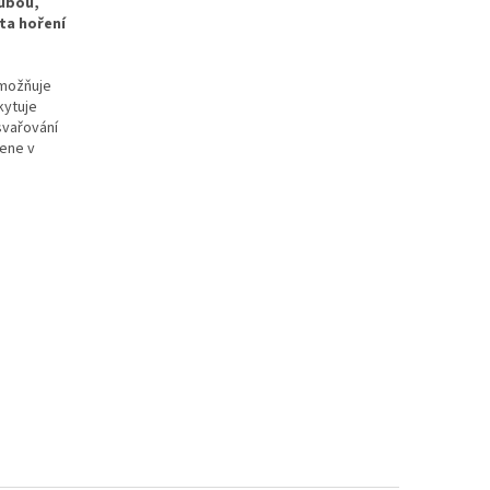
oubou,
ta hoření
umožňuje
kytuje
 svařování
mene v