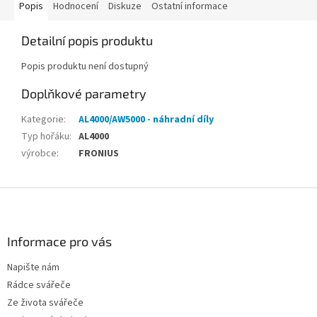
Popis
Hodnocení
Diskuze
Ostatní informace
Detailní popis produktu
Popis produktu není dostupný
Doplňkové parametry
Kategorie
:
AL4000/AW5000 - náhradní díly
Typ hořáku
:
AL4000
výrobce
:
FRONIUS
Z
á
p
a
Informace pro vás
t
Napište nám
í
Rádce svářeče
Ze života svářeče