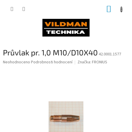
Přejít
NÁKUP
na
obsah
KOŠÍK
Průvlak pr. 1,0 M10/D10X40
42.0001.1577
Průměrné
Neohodnoceno
Podrobnosti hodnocení
Značka:
FRONIUS
hodnocení
produktu
je
0,0
z
5
hvězdiček.