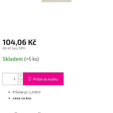
104,06 Kč
86 Kč bez DPH
Měrná
Skladem
(>5 ks)
cena:
Přidat do košíku
Průvlak pr. 1,0 M10
cena za kus