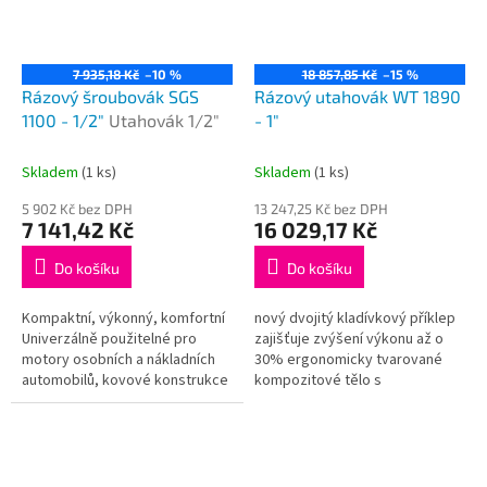
7 935,18 Kč
–10 %
18 857,85 Kč
–15 %
Rázový šroubovák SGS
Rázový utahovák WT 1890
1100 - 1/2"
Utahovák 1/2"
- 1"
Skladem
(1 ks)
Skladem
(1 ks)
5 902 Kč bez DPH
13 247,25 Kč bez DPH
7 141,42 Kč
16 029,17 Kč
Do košíku
Do košíku
Kompaktní, výkonný, komfortní
nový dvojitý kladívkový příklep
Univerzálně použitelné pro
zajišťuje zvýšení výkonu až o
motory osobních a nákladních
30% ergonomicky tvarované
automobilů, kovové konstrukce
kompozitové tělo s
a strojírenství díky vysokému
pogumovaným gripem pro jistý
utahovacímu momemntu s 1/2″...
úchop nastavitelný utahovací
moment...