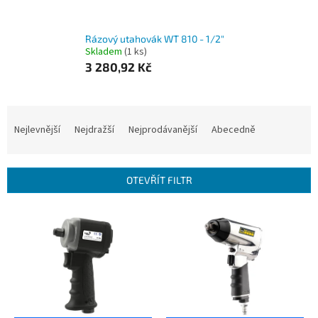
Rázový utahovák WT 810 - 1/2"
Skladem
(1 ks)
3 280,92 Kč
Ř
a
Nejlevnější
Nejdražší
Nejprodávanější
Abecedně
z
e
n
OTEVŘÍT FILTR
í
p
V
r
ý
o
p
d
i
u
s
k
p
t
r
ů