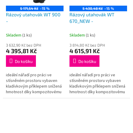
5 171,54 Kč
–15 %
5 430,48 Kč
–15 %
Rázový utahovák WT 900
Rázový utahovák WT
-
670_NEW -
Skladem
(1 ks)
Skladem
(1 ks)
3 632,90 Kč bez DPH
3 814,80 Kč bez DPH
4 395,81 Kč
4 615,91 Kč
Do košíku
Do košíku
ideální nářadí pro práci ve
ideální nářadí pro práci ve
stísněném prostoru vybaven
stísněném prostoru vybaven
kladívkovým příklepem snížená
kladívkovým příklepem snížená
hmotnost díky kompozitovému
hmotnost díky kompozitovému
tělu snadné zadní ovládání
tělu snadné zadní ovládání
nastavitelný utahovací...
nastavitelný utahovací...