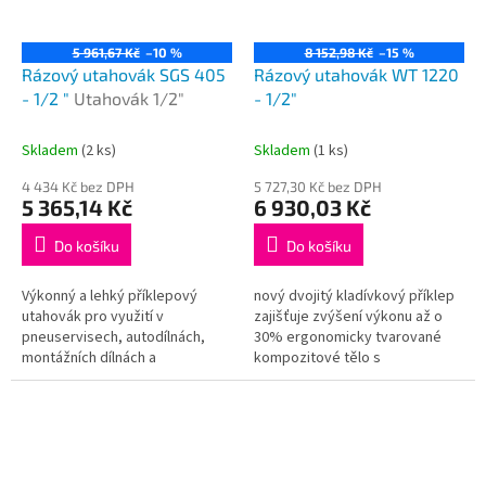
5 961,67 Kč
–10 %
8 152,98 Kč
–15 %
Rázový utahovák SGS 405
Rázový utahovák WT 1220
- 1/2 "
Utahovák 1/2"
- 1/2"
Skladem
(2 ks)
Skladem
(1 ks)
4 434 Kč bez DPH
5 727,30 Kč bez DPH
5 365,14 Kč
6 930,03 Kč
Do košíku
Do košíku
Výkonný a lehký příklepový
nový dvojitý kladívkový příklep
utahovák pro využití v
zajišťuje zvýšení výkonu až o
pneuservisech, autodílnách,
30% ergonomicky tvarované
montážních dílnách a
kompozitové tělo s
kovovýrobě Vhodný pro menší
pogumovaným gripem pro jistý
až střední šroubová spojení na
úchop přepínání chodu jednou
kolech, motorech a...
rukou...