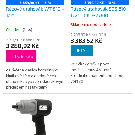
o
3 859,90 Kč
–15 %
3 759,47 Kč
–10 %
d
Rázový utahovák WT 810 -
Rázový utahovák SGS 610
u
1/2"
1/2" DGKD327610
k
Skladem u dodavatele
Průměrné
t
Skladem
(1 ks)
hodnocení
ů
2 796,30 Kč bez DPH
produktu
3 383,52 Kč
2 711,50 Kč bez DPH
je
3 280,92 Kč
5,0
DETAIL
z
Do košíku
5
Válečkový příklepový
hvězdiček.
mechanismus 4 stupně
osvěčená klasika kombinující
krouticího momentu při chodu
hliníkové tělo a ocelové čelo
vpravo
utahováku vybaven kladívkovým
příklepem nastavitelný
utahovací a povolovací moment
v 5 stupních přední odvod
vzduchu