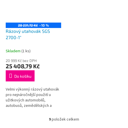
28 231,72 Kč
–10 %
Rázový utahovák SGS
2700-1"
Skladem
(1 ks)
20 999 Kč bez DPH
25 408,79 Kč
Do košíku
Velmi výkonný rázový utahovák
pro nejnáročnější použití u
užitkových automobilů,
autobusů, zemědělských a
stavebních strojů
Bezproblémová práce na
9
položek celkem
O
dvojitých kolech díky...
v