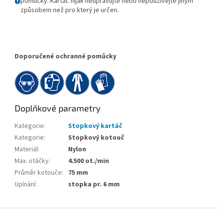
pomůcky. Kartáč nijak neupravujte nebo nepoužívejte jiným
způsobem než pro který je určen.
Doporučené ochranné pomůcky
Doplňkové parametry
Kategorie
:
Stopkový kartáč
Kategorie
:
Stopkový kotouč
Materiál
:
Nylon
Max. otáčky
:
4.500 ot./min
Průměr kotouče
:
75 mm
Upínání
:
stopka pr. 6 mm
Z