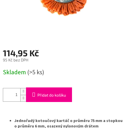
114,95 Kč
95 Kč bez DPH
Měrná
Skladem
(>5 ks)
cena:
Přidat do košíku
Jednořadý kotoučový kartáč o průměru 75 mm a stopkou
o průměru 6 mm, osazený nylonovým drátem