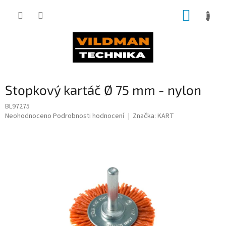
Přejít
NÁKUP
na
obsah
KOŠÍK
Stopkový kartáč Ø 75 mm - nylon
BL97275
Průměrné
Neohodnoceno
Podrobnosti hodnocení
Značka:
KART
hodnocení
produktu
je
0,0
z
5
hvězdiček.