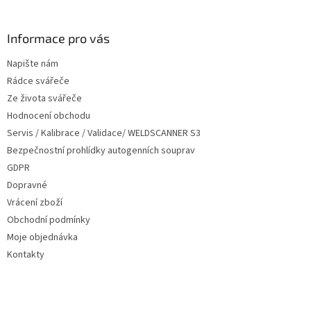
á
p
a
Informace pro vás
t
Napište nám
í
Rádce svářeče
Ze života svářeče
Hodnocení obchodu
Servis / Kalibrace / Validace/ WELDSCANNER S3
Bezpečnostní prohlídky autogenních souprav
GDPR
Dopravné
Vrácení zboží
Obchodní podmínky
Moje objednávka
Kontakty