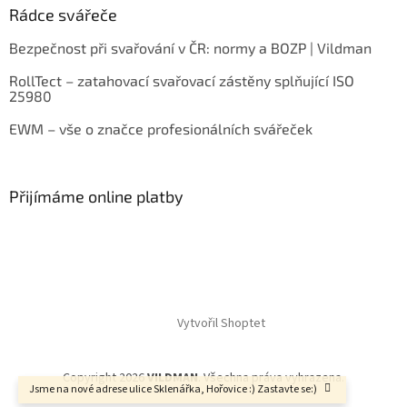
Rádce svářeče
Bezpečnost při svařování v ČR: normy a BOZP | Vildman
RollTect – zatahovací svařovací zástěny splňující ISO
25980
EWM – vše o značce profesionálních svářeček
Přijímáme online platby
Vytvořil Shoptet
Copyright 2026
VILDMAN
. Všechna práva vyhrazena.
Jsme na nové adrese ulice Sklenářka, Hořovice :) Zastavte se:)