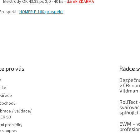
Elektrody OK 43.32 pr. 2,0 - 40 ks -
dárek ZDARMA
spekt :
HOMER-E-160-prospekt
e pro vás
Rádce s
m
Bezpečno
v ČR: no
eče
Vildman
vářeče
RollTect 
 obchodu
svařovac
ibrace / Validace/
splňující
ER S3
EWM – vš
ní prohlídky
profesio
h souprav