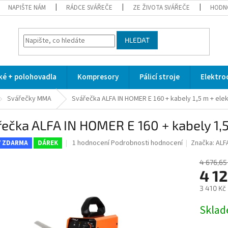
NAPIŠTE NÁM
RÁDCE SVÁŘEČE
ZE ŽIVOTA SVÁŘEČE
HODN
HLEDAT
cké + polohovadla
Kompresory
Pálicí stroje
Elektro
Svářečky MMA
Svářečka ALFA IN HOMER E 160 + kabely 1,5 m + ele
ečka ALFA IN HOMER E 160 + kabely 1,5
Průměrné
1 hodnocení
Podrobnosti hodnocení
Značka:
ALF
Y ZDARMA
DÁREK
hodnocení
produktu
4 676,65
je
4 12
5,0
3 410 Kč
z
5
Měrná
Skla
hvězdiček.
cena: