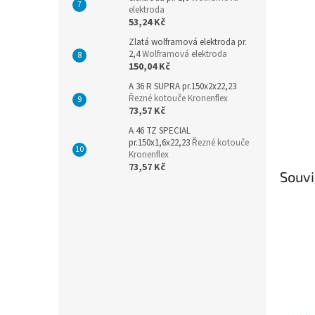
elektroda
53,24 Kč
Zlatá wolframová elektroda pr.
2,4
Wolframová elektroda
150,04 Kč
A 36 R SUPRA pr.150x2x22,23
Řezné kotouče Kronenflex
73,57 Kč
A 46 TZ SPECIAL
pr.150x1,6x22,23
Řezné kotouče
Kronenflex
73,57 Kč
Souvi