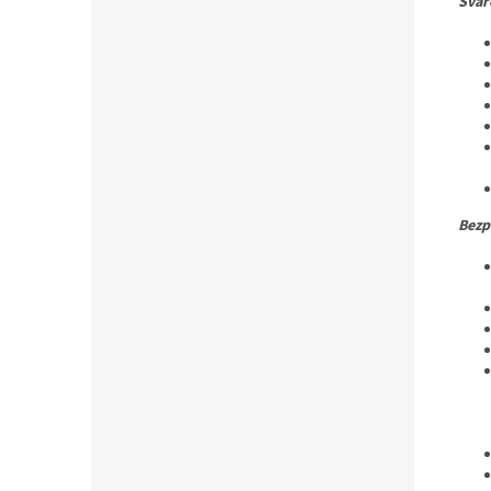
Svář
Bezp