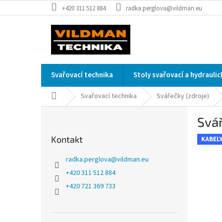
Přejít
+420 311 512 884
radka.perglova@vildman.eu
na
obsah
Svařovací technika
Stoly svařovací a hydrauli
Domů
Svařovací technika
Svářečky (zdroje)
P
Svář
o
s
Kontakt
KABEL
t
r
radka.perglova
@
vildman.eu
a
+420 311 512 884
n
+420 721 369 733
n
í
p
a