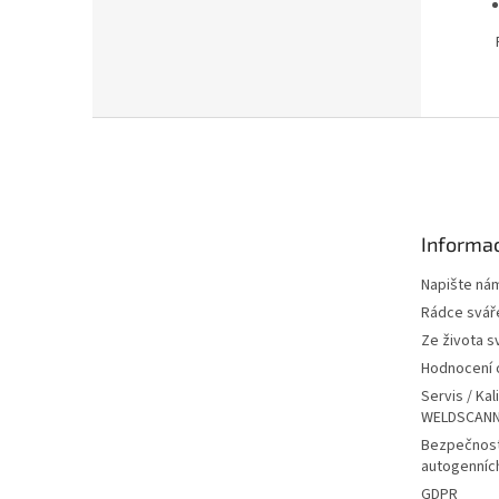
Pro
Z
á
p
a
t
Informac
í
Napište ná
Rádce svář
Ze života s
Hodnocení
Servis / Kal
WELDSCANN
Bezpečnost
autogenníc
GDPR