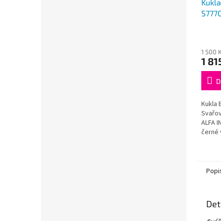
Kukl
S777
1 500 
1 81
D
Kukla
Svařov
ALFA 
černé 
typy s
plazmo
nastavi
Popi
Det