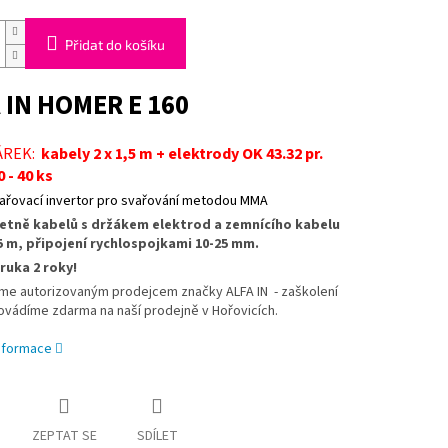
Přidat do košíku
 IN HOMER E 160
ÁREK:
kabely 2 x 1,5 m + elektrody OK 43.32 pr.
0 - 40 ks
ařovací invertor pro svařování metodou MMA
etně kabelů s držákem elektrod a zemnícího kabelu
5 m, připojení rychlospojkami 10-25 mm.
ruka 2 roky!
me autorizovaným prodejcem značky ALFA IN - zaškolení
ovádíme zdarma na naší prodejně v Hořovicích.
informace
ZEPTAT SE
SDÍLET