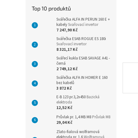
n
Top 10 produktů
e
l
Svářečka ALFA IN PERUN 160 E +
kabely
Svařovací invertor
7 247,90 Kč
Svářečka ESAB ROGUE ES 180i
Svařovací invertor
8 321,17 Kč
Svářecí kukla ESAB SAVAGE A41 -
černá
2 749,12 Kč
Svářečka ALFA IN HOMER E 160
bez kabelů
3 872 Kč
E-B 123 pr.3,2x450
Bazická
elektroda
12,52 Kč
Průvlak pr. 1,4 MB M8
Průvlak M8
29,04 Kč
Zlato-fialová wolframová
elektroda pr. 1,6
Wolframová