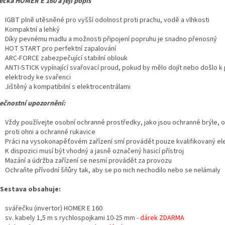
ečka HOMER E 160 a její popis
IGBT plně utěsněné pro vyšší odolnost proti prachu, vodě a vlhkosti
Kompaktní a lehký
Díky pevnému madlu a možnosti připojení popruhu je snadno přenosný
HOT START pro perfektní zapalování
ARC-FORCE zabezpečující stabilní oblouk
ANTI-STICK vypínající svařovací proud, pokud by mělo dojít nebo došlo k 
elektrody ke svařenci
Jištěný a kompatibilní s elektrocentrálami
ečnostní upozornění:
Vždy používejte osobní ochranné prostředky, jako jsou ochranné brýle, 
proti ohni a ochranné rukavice
Práci na vysokonapěťovém zařízení smí provádět pouze kvalifikovaný ele
K dispozici musí být vhodný a jasně označený hasicí přístroj
Mazání a údržba zařízení se nesmí provádět za provozu
Ochraňte přívodní šňůry tak, aby se po nich nechodilo nebo se nelámaly
Sestava obsahuje:
svářečku (invertor) HOMER E 160
sv. kabely 1,5 m s rychlospojkami 10-25 mm -
dárek ZDARMA