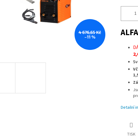
ALFA
4 676,65 Kč
–11 %
D
2,
Sv
Vč
1,
Zá
Js
pr
Detailní 
TISK