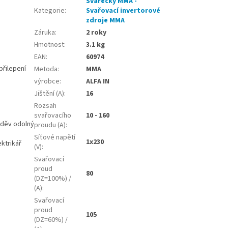
Svářečky MMA -
Kategorie
:
Svařovací invertorové
zdroje MMA
Záruka
:
2 roky
Hmotnost
:
3.1 kg
EAN
:
60974
přilepení
Metoda
:
MMA
výrobce
:
ALFA IN
Jištění (A)
:
16
Rozsah
svařovacího
10 - 160
oděv odolný
proudu (A)
:
Síťové napětí
1x230
ktrikář
(V)
:
Svařovací
proud
80
(DZ=100%) /
(A)
:
Svařovací
proud
105
(DZ=60%) /