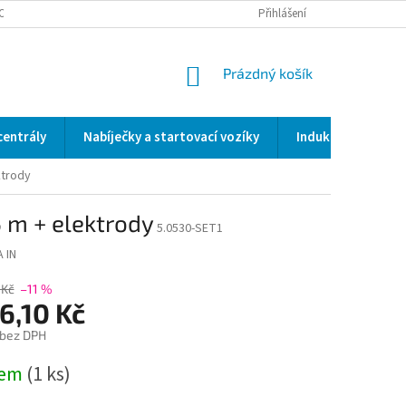
OCENÍ OBCHODU
SERVIS / KALIBRACE / VALIDACE/ WELDSCANNER S3
Přihlášení
NÁKUPNÍ
Prázdný košík
KOŠÍK
centrály
Nabíječky a startovací vozíky
Indukční a odporo
ktrody
 m + elektrody
5.0530-SET1
A IN
 Kč
–11 %
6,10 Kč
 bez DPH
dem
(1 ks)