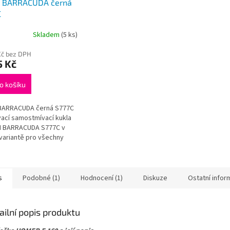
a BARRACUDA černá
C
Skladem
(5 ks)
Kč bez DPH
5 Kč
o košíku
 BARRACUDA černá S777C
ací samostmívací kukla
IN BARRACUDA S777C v
variantě pro všechny
vařování, broušení i
vé řezání s
telnou...
s
Podobné (1)
Hodnocení (1)
Diskuze
Ostatní info
ailní popis produktu