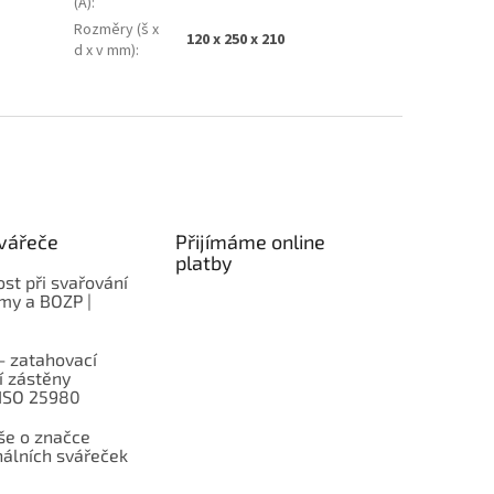
(A)
:
Rozměry (š x
120 x 250 x 210
d x v mm)
:
vářeče
Přijímáme online
platby
st při svařování
rmy a BOZP |
– zatahovací
í zástěny
 ISO 25980
e o značce
nálních svářeček