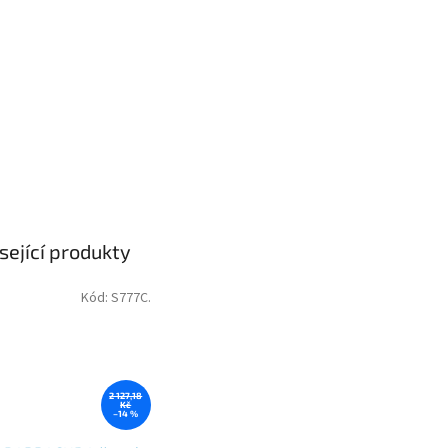
sející produkty
Kód:
S777C.
2 127,18
Kč
–14 %